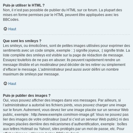
Puis-je utiliser le HTML ?
Non, il n’est pas possible de publier du HTML sur ce forum. La plupart des
mises en forme permises par le HTML peuvent être appliquées avec les
BBCodes.
Haut
Que sont les smileys ?
Les smileys, ou émoticônes, sont de petites images utilisées pour exprimer des
sentiments avec un code simple, exemple : :) signifie joyeux, :( signifie triste. La
liste complète des smileys est visible sur la page de rédaction de message.
Essayez toutefois de ne pas en abuser. Ils peuvent rapidement rendre un
message illisible et un modérateur peut décider de les retirer ou simplement
d’effacer le message. L’administrateur peut aussi avoir défini un nombre
maximum de smileys par message.
Haut
Puis-je publier des images ?
Oui, vous pouvez afficher des images dans vos messages. Par ailleurs, si
l’administrateur a autorisé les fichiers joints, vous pouvez charger une image
sur le forum. Autrement, vous devez lier une image placée sur un serveur Web
public, exemple : http://www.exemple.com/mon-image.gif. Vous ne pouvez pas
lier des images de votre ordinateur (sauf si c’est un serveur Web public) ni des
images placées derrière des mécanismes d’authentification, exemple : boîtes
aux lettres Hotmail ou Yahoo!, sites protégés par un mot de passe, etc. Pour