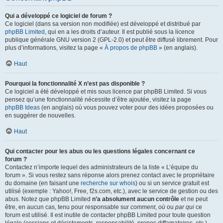
Qui a développé ce logiciel de forum ?
Ce logiciel (dans sa version non modifiée) est développé et distribué par
phpBB Limited
, qui en a les droits d’auteur. Il est publié sous la licence
publique générale GNU version 2 (GPL-2.0) et peut être diffusé librement. Pour
plus d’informations, visitez la page «
À propos de phpBB
» (en anglais).
Haut
Pourquoi la fonctionnalité X n’est pas disponible ?
Ce logiciel a été développé et mis sous licence par phpBB Limited. Si vous
pensez qu’une fonctionnalité nécessite d’être ajoutée, visitez la page
phpBB Ideas
(en anglais) où vous pouvez voter pour des idées proposées ou
en suggérer de nouvelles.
Haut
Qui contacter pour les abus ou les questions légales concernant ce
forum ?
Contactez n’importe lequel des administrateurs de la liste « L’équipe du
forum ». Si vous restez sans réponse alors prenez contact avec le propriétaire
du domaine (en faisant une
recherche sur whois
) ou si un service gratuit est
utilisé (exemple : Yahoo!, Free, f2s.com, etc.), avec le service de gestion ou des
abus. Notez que phpBB Limited
n’a absolument aucun contrôle
et ne peut
être, en aucun cas, tenu pour responsable sur
comment
,
où
ou
par qui
ce
forum est utilisé. Il est inutile de contacter phpBB Limited pour toute question