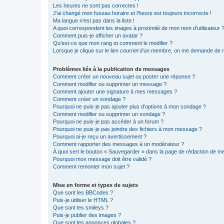
Les heures ne sont pas correctes !
J’ai changé mon fuseau horaire et l’heure est toujours incorrecte !
Ma langue n’est pas dans la liste !
A quoi correspondent les images à proximité de mon nom d’utilisateur 
Comment puis-je afficher un avatar ?
Qu’est-ce que mon rang et comment le modifier ?
Lorsque je clique sur le lien
courriel
d’un membre, on me demande de m
Problèmes liés à la publication de messages
Comment créer un nouveau sujet ou poster une réponse ?
Comment modifier ou supprimer un message ?
Comment ajouter une signature à mes messages ?
Comment créer un sondage ?
Pourquoi ne puis-je pas ajouter plus d’options à mon sondage ?
Comment modifier ou supprimer un sondage ?
Pourquoi ne puis-je pas accéder à un forum ?
Pourquoi ne puis-je pas joindre des fichiers à mon message ?
Pourquoi ai-je reçu un avertissement ?
Comment rapporter des messages à un modérateur ?
À quoi sert le bouton « Sauvegarder » dans la page de rédaction de 
Pourquoi mon message doit être validé ?
Comment remonter mon sujet ?
Mise en forme et types de sujets
Que sont les BBCodes ?
Puis-je utiliser le HTML ?
Que sont les smileys ?
Puis-je publier des images ?
Que sont les annonces globales ?