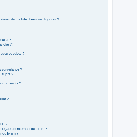
ateurs de ma liste d’amis ou d’ignorés ?
sultat ?
anche ?!
ages et sujets ?
a surveillance ?
 sujets ?
es de sujets ?
orum ?
ible ?
ns légales concernant ce forum ?
r du forum ?