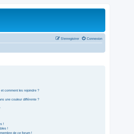
S’enregistrer
Connexion
s et comment les rejoindre ?
s une couleur différente ?
?
s !
bles !
n membre de ce forum !