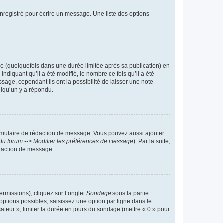
nregistré pour écrire un message. Une liste des options
 (quelquefois dans une durée limitée après sa publication) en
iquant qu’il a été modifié, le nombre de fois qu’il a été
sage, cependant ils ont la possibilité de laisser une note
elqu’un y a répondu.
rmulaire de rédaction de message. Vous pouvez aussi ajouter
du forum --> Modifier les préférences de message
). Par la suite,
daction de message.
ermissions), cliquez sur l’onglet
Sondage
sous la partie
ptions possibles, saisissez une option par ligne dans le
ateur », limiter la durée en jours du sondage (mettre « 0 » pour