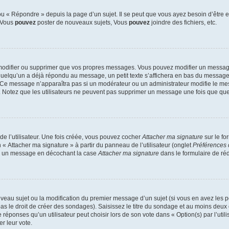
 « Répondre » depuis la page d’un sujet. Il se peut que vous ayez besoin d’être e
: Vous
pouvez
poster de nouveaux sujets, Vous
pouvez
joindre des fichiers, etc.
modifier ou supprimer que vos propres messages. Vous pouvez modifier un message
lqu’un a déjà répondu au message, un petit texte s’affichera en bas du message ind
n. Ce message n’apparaîtra pas si un modérateur ou un administrateur modifie le mes
ive. Notez que les utilisateurs ne peuvent pas supprimer un message une fois que qu
e l’utilisateur. Une fois créée, vous pouvez cocher
Attacher ma signature
sur le fo
 « Attacher ma signature » à partir du panneau de l’utilisateur (onglet
Préférences 
 à un message en décochant la case
Attacher ma signature
dans le formulaire de ré
ouveau sujet ou la modification du premier message d’un sujet (si vous en avez les p
 le droit de créer des sondages). Saisissez le titre du sondage et au moins deux o
onses qu’un utilisateur peut choisir lors de son vote dans « Option(s) par l’utilis
er leur vote.