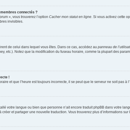
s membres connectés ?
forum », vous trouverez l’option
Cacher mon statut en ligne
. Si vous activez cette o
es invisibles.
ifférent de celui dans lequel vous êtes. Dans ce cas, accédez au
panneau de l’utilisa
ney, etc.). Notez que la modification du fuseau horaire, comme la plupart des para
ecte !
aire et que l’heure est toujours incorrecte, il se peut que le serveur ne soit pas à
installé votre langue ou bien que personne n’ait encore traduit phpBB dans votre l
s à créer et partager une nouvelle traduction. Vous trouverez plus d’informations sur l