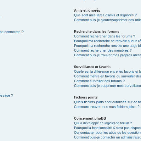
Amis et ignorés
Que sont mes listes d’amis et d’ignorés ?
?
Comment puis-je ajouter/supprimer des utilis
Recherche dans les forums
e connecter !?
Comment rechercher dans les forums ?
Pourquoi ma recherche ne renvoie aucun ré
Pourquoi ma recherche renvoie une page bl
Comment rechercher des membres ?
Comment puis-je trouver mes propres mess
Surveillance et favoris
Quelle est la différence entre les favoris et l
Comment mettre en favoris ou surveiller des
Comment surveiller des forums ?
Comment puis-je supprimer mes surveillanc
message ?
Fichiers joints
Quels fichiers joints sont autorisés sur ce f
Comment trouver tous mes fichiers joints ?
Concernant phpBB
Qui a développé ce logiciel de forum ?
Pourquoi la fonctionnalité X n’est pas dispon
Qui contacter pour les abus ou les questio
Comment puis-je contacter un administrateu