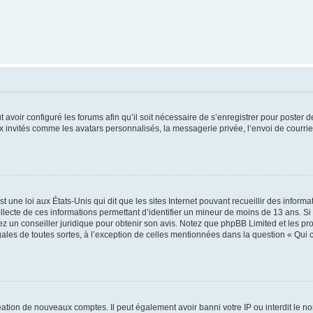
t avoir configuré les forums afin qu’il soit nécessaire de s’enregistrer pour poster
x invités comme les avatars personnalisés, la messagerie privée, l’envoi de courri
t une loi aux États-Unis qui dit que les sites Internet pouvant recueillir des infor
ollecte de ces informations permettant d’identifier un mineur de moins de 13 ans. S
tez un conseiller juridique pour obtenir son avis. Notez que phpBB Limited et les pr
gales de toutes sortes, à l’exception de celles mentionnées dans la question « Qui
réation de nouveaux comptes. Il peut également avoir banni votre IP ou interdit le no