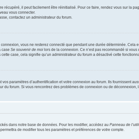
 récupéré, il peut facilement être réinitialisé. Pour ce faire, rendez vous sur la p
uveau vous connecter.
passe, contactez un administrateur du forum.
e connexion, vous ne resterez connecté que pendant une durée déterminée. Cela em
la case
Se souvenir de moi
lors de la connexion. Ce n’est pas recommandé si vous u
s cette case, cela signifie qu’un administrateur du forum a désactivé cette fonctionna
os paramètres d’authentification et votre connexion au forum. Ils fournissent aussi
teur du forum. Si vous rencontrez des problèmes de connexion ou de déconnexion, l
ockés dans notre base de données. Pour les modifier, accédez au
Panneau de l’util
 permettra de modifier tous les paramètres et préférences de votre compte.