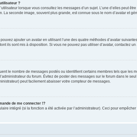
tilisateur ?
utilisateur lorsque vous consultez les messages d’un sujet. L’une d’elles peut êtr
rum. La seconde image, souvent plus grande, est connue sous le nom d’avatar et 
s pouvez ajouter un avatar en utilisant l’une des quatre méthodes d’avatar suivantes 
ont ils sont mis à disposition. Si vous ne pouvez pas utiliser d’avatar, contactez un
iquent le nombre de messages postés ou identifient certains membres tels que les 
ar l’administrateur du forum. Évitez de poster des messages sur le forum dans le seu
ministrateur) peut facilement abaisser votre compteur de messages.
mande de me connecter !?
re intégré (si la fonction a été activée par l’administrateur). Ceci pour empêcher l’u