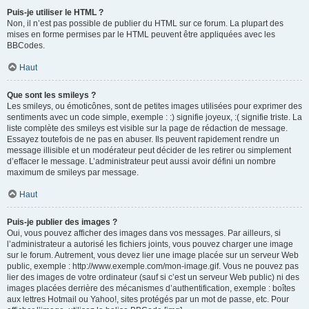
Puis-je utiliser le HTML ?
Non, il n’est pas possible de publier du HTML sur ce forum. La plupart des
mises en forme permises par le HTML peuvent être appliquées avec les
BBCodes.
Haut
Que sont les smileys ?
Les smileys, ou émoticônes, sont de petites images utilisées pour exprimer des
sentiments avec un code simple, exemple : :) signifie joyeux, :( signifie triste. La
liste complète des smileys est visible sur la page de rédaction de message.
Essayez toutefois de ne pas en abuser. Ils peuvent rapidement rendre un
message illisible et un modérateur peut décider de les retirer ou simplement
d’effacer le message. L’administrateur peut aussi avoir défini un nombre
maximum de smileys par message.
Haut
Puis-je publier des images ?
Oui, vous pouvez afficher des images dans vos messages. Par ailleurs, si
l’administrateur a autorisé les fichiers joints, vous pouvez charger une image
sur le forum. Autrement, vous devez lier une image placée sur un serveur Web
public, exemple : http://www.exemple.com/mon-image.gif. Vous ne pouvez pas
lier des images de votre ordinateur (sauf si c’est un serveur Web public) ni des
images placées derrière des mécanismes d’authentification, exemple : boîtes
aux lettres Hotmail ou Yahoo!, sites protégés par un mot de passe, etc. Pour