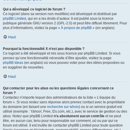
Qui a développé ce logiciel de forum ?
Ce logiciel (dans sa version non modifiée) est développé et distribué par
phpBB Limited
, qui en a les droits d’auteur. Il est publié sous la licence
publique générale GNU version 2 (GPL-2.0) et peut être diffusé librement. Pour
plus d’informations, visitez la page «
À propos de phpBB
» (en anglais).
Haut
Pourquoi la fonctionnalité X n’est pas disponible ?
Ce logiciel a été développé et mis sous licence par phpBB Limited. Si vous
pensez qu’une fonctionnalité nécessite d’être ajoutée, visitez la page
phpBB Ideas
(en anglais) où vous pouvez voter pour des idées proposées ou
en suggérer de nouvelles.
Haut
Qui contacter pour les abus ou les questions légales concernant ce
forum ?
Contactez n’importe lequel des administrateurs de la liste « L’équipe du
forum ». Si vous restez sans réponse alors prenez contact avec le propriétaire
du domaine (en faisant une
recherche sur whois
) ou si un service gratuit est
utilisé (exemple : Yahoo!, Free, f2s.com, etc.), avec le service de gestion ou des
abus. Notez que phpBB Limited
n’a absolument aucun contrôle
et ne peut
être, en aucun cas, tenu pour responsable sur
comment
,
où
ou
par qui
ce
forum est utilisé. Il est inutile de contacter phpBB Limited pour toute question