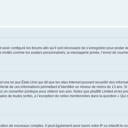
t avoir configuré les forums afin qu’il soit nécessaire de s’enregistrer pour poster
x invités comme les avatars personnalisés, la messagerie privée, l’envoi de courri
t une loi aux États-Unis qui dit que les sites Internet pouvant recueillir des infor
ollecte de ces informations permettant d’identifier un mineur de moins de 13 ans. S
tez un conseiller juridique pour obtenir son avis. Notez que phpBB Limited et les pr
gales de toutes sortes, à l’exception de celles mentionnées dans la question « Qui
réation de nouveaux comptes. Il peut également avoir banni votre IP ou interdit le no