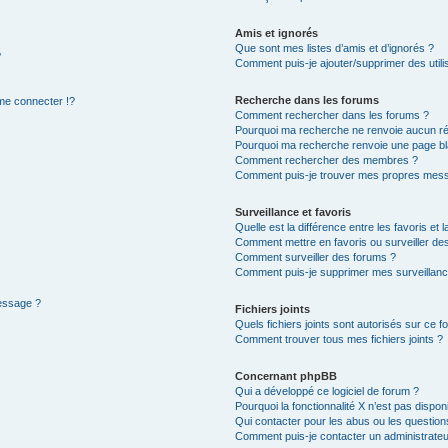
Amis et ignorés
Que sont mes listes d’amis et d’ignorés ?
?
Comment puis-je ajouter/supprimer des utilis
Recherche dans les forums
e connecter !?
Comment rechercher dans les forums ?
Pourquoi ma recherche ne renvoie aucun ré
Pourquoi ma recherche renvoie une page bl
Comment rechercher des membres ?
Comment puis-je trouver mes propres mess
Surveillance et favoris
Quelle est la différence entre les favoris et l
Comment mettre en favoris ou surveiller des
Comment surveiller des forums ?
Comment puis-je supprimer mes surveillanc
message ?
Fichiers joints
Quels fichiers joints sont autorisés sur ce f
Comment trouver tous mes fichiers joints ?
Concernant phpBB
Qui a développé ce logiciel de forum ?
Pourquoi la fonctionnalité X n’est pas dispon
Qui contacter pour les abus ou les questio
Comment puis-je contacter un administrateu