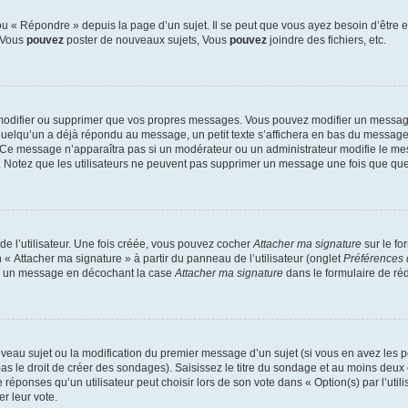
 « Répondre » depuis la page d’un sujet. Il se peut que vous ayez besoin d’être e
: Vous
pouvez
poster de nouveaux sujets, Vous
pouvez
joindre des fichiers, etc.
modifier ou supprimer que vos propres messages. Vous pouvez modifier un message
lqu’un a déjà répondu au message, un petit texte s’affichera en bas du message ind
n. Ce message n’apparaîtra pas si un modérateur ou un administrateur modifie le mes
ive. Notez que les utilisateurs ne peuvent pas supprimer un message une fois que qu
e l’utilisateur. Une fois créée, vous pouvez cocher
Attacher ma signature
sur le fo
 « Attacher ma signature » à partir du panneau de l’utilisateur (onglet
Préférences 
 à un message en décochant la case
Attacher ma signature
dans le formulaire de ré
ouveau sujet ou la modification du premier message d’un sujet (si vous en avez les p
 le droit de créer des sondages). Saisissez le titre du sondage et au moins deux o
onses qu’un utilisateur peut choisir lors de son vote dans « Option(s) par l’utilis
er leur vote.