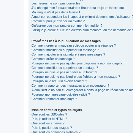
Les heures ne sont pas correctes !
J’ai changé mon fuseau horaire et l’heure est toujours incorrecte !
Ma langue n’est pas dans la liste !
A quoi correspondent les images à proximité de mon nom d’utilisateur 
Comment puis-je afficher un avatar ?
Qu’est-ce que mon rang et comment le modifier ?
Lorsque je clique sur le lien
courriel
d’un membre, on me demande de m
Problèmes liés à la publication de messages
Comment créer un nouveau sujet ou poster une réponse ?
Comment modifier ou supprimer un message ?
Comment ajouter une signature à mes messages ?
Comment créer un sondage ?
Pourquoi ne puis-je pas ajouter plus d’options à mon sondage ?
Comment modifier ou supprimer un sondage ?
Pourquoi ne puis-je pas accéder à un forum ?
Pourquoi ne puis-je pas joindre des fichiers à mon message ?
Pourquoi ai-je reçu un avertissement ?
Comment rapporter des messages à un modérateur ?
À quoi sert le bouton « Sauvegarder » dans la page de rédaction de 
Pourquoi mon message doit être validé ?
Comment remonter mon sujet ?
Mise en forme et types de sujets
Que sont les BBCodes ?
Puis-je utiliser le HTML ?
Que sont les smileys ?
Puis-je publier des images ?
Que sont les annonces globales ?