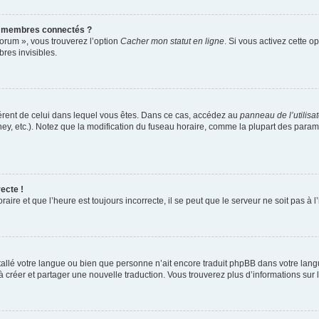
s membres connectés ?
forum », vous trouverez l’option
Cacher mon statut en ligne
. Si vous activez cette o
es invisibles.
ifférent de celui dans lequel vous êtes. Dans ce cas, accédez au
panneau de l’utilisa
ney, etc.). Notez que la modification du fuseau horaire, comme la plupart des para
ecte !
aire et que l’heure est toujours incorrecte, il se peut que le serveur ne soit pas à
installé votre langue ou bien que personne n’ait encore traduit phpBB dans votre l
s à créer et partager une nouvelle traduction. Vous trouverez plus d’informations sur l