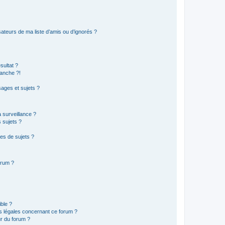
ateurs de ma liste d’amis ou d’ignorés ?
sultat ?
anche ?!
ages et sujets ?
a surveillance ?
 sujets ?
es de sujets ?
orum ?
ible ?
ns légales concernant ce forum ?
r du forum ?