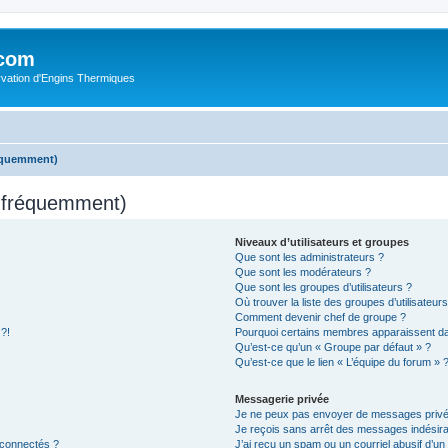
.com
rvation d'Engins Thermiques
réquemment)
s fréquemment)
Niveaux d’utilisateurs et groupes
Que sont les administrateurs ?
Que sont les modérateurs ?
Que sont les groupes d’utilisateurs ?
Où trouver la liste des groupes d’utilisateur
Comment devenir chef de groupe ?
 ?!
Pourquoi certains membres apparaissent dan
Qu’est-ce qu’un « Groupe par défaut » ?
Qu’est-ce que le lien « L’équipe du forum » 
Messagerie privée
Je ne peux pas envoyer de messages privé
Je reçois sans arrêt des messages indésira
 connectés ?
J’ai reçu un spam ou un courriel abusif d’u