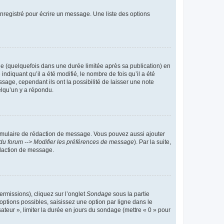
nregistré pour écrire un message. Une liste des options
 (quelquefois dans une durée limitée après sa publication) en
iquant qu’il a été modifié, le nombre de fois qu’il a été
sage, cependant ils ont la possibilité de laisser une note
elqu’un y a répondu.
rmulaire de rédaction de message. Vous pouvez aussi ajouter
du forum --> Modifier les préférences de message
). Par la suite,
daction de message.
ermissions), cliquez sur l’onglet
Sondage
sous la partie
ptions possibles, saisissez une option par ligne dans le
ateur », limiter la durée en jours du sondage (mettre « 0 » pour