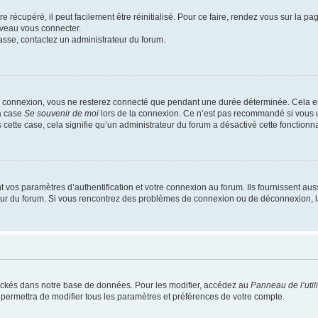
 récupéré, il peut facilement être réinitialisé. Pour ce faire, rendez vous sur la p
uveau vous connecter.
passe, contactez un administrateur du forum.
e connexion, vous ne resterez connecté que pendant une durée déterminée. Cela em
la case
Se souvenir de moi
lors de la connexion. Ce n’est pas recommandé si vous u
s cette case, cela signifie qu’un administrateur du forum a désactivé cette fonctionna
os paramètres d’authentification et votre connexion au forum. Ils fournissent aussi
teur du forum. Si vous rencontrez des problèmes de connexion ou de déconnexion, l
ockés dans notre base de données. Pour les modifier, accédez au
Panneau de l’util
 permettra de modifier tous les paramètres et préférences de votre compte.