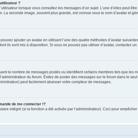
tilisateur ?
utilisateur lorsque vous consultez les messages d’un sujet. L’une d’elles peut êtr
rum. La seconde image, souvent plus grande, est connue sous le nom d’avatar et 
s pouvez ajouter un avatar en utilisant l’une des quatre méthodes d’avatar suivantes 
ont ils sont mis à disposition. Si vous ne pouvez pas utiliser d’avatar, contactez un
iquent le nombre de messages postés ou identifient certains membres tels que les 
ar l’administrateur du forum. Évitez de poster des messages sur le forum dans le seu
ministrateur) peut facilement abaisser votre compteur de messages.
mande de me connecter !?
re intégré (si la fonction a été activée par l’administrateur). Ceci pour empêcher l’u