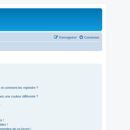
S’enregistrer
Connexion
s et comment les rejoindre ?
s une couleur différente ?
?
s !
bles !
n membre de ce forum !