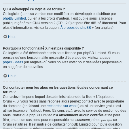
Qui a développé ce logiciel de forum ?
Ce logiciel (dans sa version non modifiée) est développé et distribué par
phpBB Limited
, qui en a les droits d’auteur. Il est publié sous la licence
publique générale GNU version 2 (GPL-2.0) et peut être diffusé librement. Pour
plus d’informations, visitez la page «
À propos de phpBB
» (en anglais).
Haut
Pourquoi la fonctionnalité X n’est pas disponible ?
Ce logiciel a été développé et mis sous licence par phpBB Limited. Si vous
pensez qu’une fonctionnalité nécessite d’être ajoutée, visitez la page
phpBB Ideas
(en anglais) où vous pouvez voter pour des idées proposées ou
en suggérer de nouvelles.
Haut
Qui contacter pour les abus ou les questions légales concernant ce
forum ?
Contactez n’importe lequel des administrateurs de la liste « L’équipe du
forum ». Si vous restez sans réponse alors prenez contact avec le propriétaire
du domaine (en faisant une
recherche sur whois
) ou si un service gratuit est
utilisé (exemple : Yahoo!, Free, f2s.com, etc.), avec le service de gestion ou des
abus. Notez que phpBB Limited
n’a absolument aucun contrôle
et ne peut
être, en aucun cas, tenu pour responsable sur
comment
,
où
ou
par qui
ce
forum est utilisé. Il est inutile de contacter phpBB Limited pour toute question