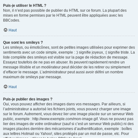
Puis-je utiliser le HTML ?
Non, il n’est pas possible de publier du HTML sur ce forum. La plupart des
mises en forme permises par le HTML peuvent être appliquées avec les
BBCodes.
Haut
Que sont les smileys ?
Les smileys, ou émoticônes, sont de petites images utilisées pour exprimer des
sentiments avec un code simple, exemple : :) signifie joyeux, :( signifie triste. La
liste complète des smileys est visible sur la page de rédaction de message.
Essayez toutefois de ne pas en abuser. Ils peuvent rapidement rendre un
message illisible et un modérateur peut décider de les retirer ou simplement
d’effacer le message. L’administrateur peut aussi avoir défini un nombre
maximum de smileys par message.
Haut
Puis-je publier des images ?
Oui, vous pouvez afficher des images dans vos messages. Par ailleurs, si
l’administrateur a autorisé les fichiers joints, vous pouvez charger une image
sur le forum. Autrement, vous devez lier une image placée sur un serveur Web
public, exemple : http://www.exemple.com/mon-image.gif. Vous ne pouvez pas
lier des images de votre ordinateur (sauf si c’est un serveur Web public) ni des
images placées derrière des mécanismes d’authentification, exemple : boîtes
aux lettres Hotmail ou Yahoo!, sites protégés par un mot de passe, etc. Pour