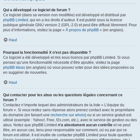
Qui a développé ce logiciel de forum ?
Ce logiciel (dans sa version non modifiée) est développé et distribué par
phpBB Limited
, qui en a les droits d’auteur. Il est publié sous la licence
publique générale GNU version 2 (GPL-2.0) et peut être diffusé librement. Pour
plus d’informations, visitez la page «
À propos de phpBB
» (en anglais).
Haut
Pourquoi la fonctionnalité X n’est pas disponible ?
Ce logiciel a été développé et mis sous licence par phpBB Limited. Si vous
pensez qu’une fonctionnalité nécessite d’être ajoutée, visitez la page
phpBB Ideas
(en anglais) où vous pouvez voter pour des idées proposées ou
en suggérer de nouvelles.
Haut
Qui contacter pour les abus ou les questions légales concernant ce
forum ?
Contactez n’importe lequel des administrateurs de la liste « L’équipe du
forum ». Si vous restez sans réponse alors prenez contact avec le propriétaire
du domaine (en faisant une
recherche sur whois
) ou si un service gratuit est
utilisé (exemple : Yahoo!, Free, f2s.com, etc.), avec le service de gestion ou des
abus. Notez que phpBB Limited
n’a absolument aucun contrôle
et ne peut
être, en aucun cas, tenu pour responsable sur
comment
,
où
ou
par qui
ce
forum est utilisé. Il est inutile de contacter phpBB Limited pour toute question