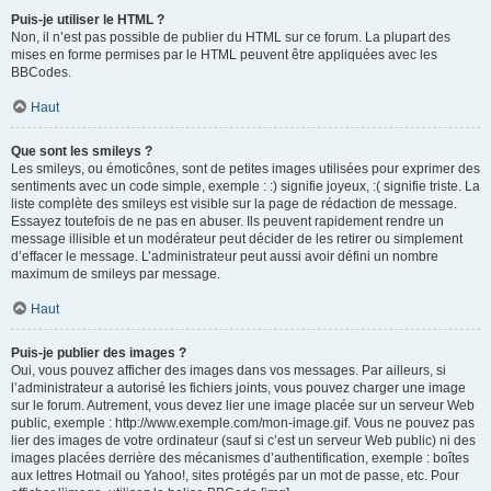
Puis-je utiliser le HTML ?
Non, il n’est pas possible de publier du HTML sur ce forum. La plupart des
mises en forme permises par le HTML peuvent être appliquées avec les
BBCodes.
Haut
Que sont les smileys ?
Les smileys, ou émoticônes, sont de petites images utilisées pour exprimer des
sentiments avec un code simple, exemple : :) signifie joyeux, :( signifie triste. La
liste complète des smileys est visible sur la page de rédaction de message.
Essayez toutefois de ne pas en abuser. Ils peuvent rapidement rendre un
message illisible et un modérateur peut décider de les retirer ou simplement
d’effacer le message. L’administrateur peut aussi avoir défini un nombre
maximum de smileys par message.
Haut
Puis-je publier des images ?
Oui, vous pouvez afficher des images dans vos messages. Par ailleurs, si
l’administrateur a autorisé les fichiers joints, vous pouvez charger une image
sur le forum. Autrement, vous devez lier une image placée sur un serveur Web
public, exemple : http://www.exemple.com/mon-image.gif. Vous ne pouvez pas
lier des images de votre ordinateur (sauf si c’est un serveur Web public) ni des
images placées derrière des mécanismes d’authentification, exemple : boîtes
aux lettres Hotmail ou Yahoo!, sites protégés par un mot de passe, etc. Pour