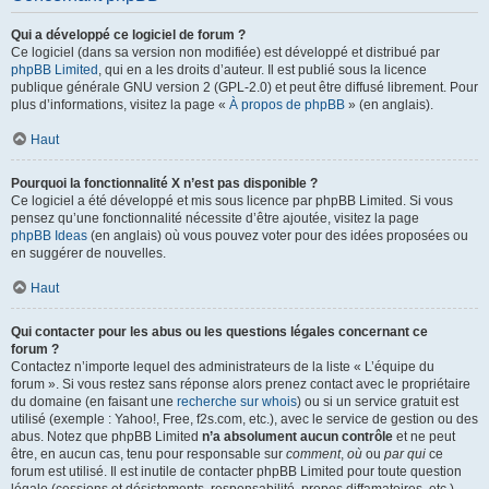
Qui a développé ce logiciel de forum ?
Ce logiciel (dans sa version non modifiée) est développé et distribué par
phpBB Limited
, qui en a les droits d’auteur. Il est publié sous la licence
publique générale GNU version 2 (GPL-2.0) et peut être diffusé librement. Pour
plus d’informations, visitez la page «
À propos de phpBB
» (en anglais).
Haut
Pourquoi la fonctionnalité X n’est pas disponible ?
Ce logiciel a été développé et mis sous licence par phpBB Limited. Si vous
pensez qu’une fonctionnalité nécessite d’être ajoutée, visitez la page
phpBB Ideas
(en anglais) où vous pouvez voter pour des idées proposées ou
en suggérer de nouvelles.
Haut
Qui contacter pour les abus ou les questions légales concernant ce
forum ?
Contactez n’importe lequel des administrateurs de la liste « L’équipe du
forum ». Si vous restez sans réponse alors prenez contact avec le propriétaire
du domaine (en faisant une
recherche sur whois
) ou si un service gratuit est
utilisé (exemple : Yahoo!, Free, f2s.com, etc.), avec le service de gestion ou des
abus. Notez que phpBB Limited
n’a absolument aucun contrôle
et ne peut
être, en aucun cas, tenu pour responsable sur
comment
,
où
ou
par qui
ce
forum est utilisé. Il est inutile de contacter phpBB Limited pour toute question