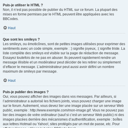
Puis-je utiliser le HTML ?
Non, il n’est pas possible de publier du HTML sur ce forum. La plupart des
mises en forme permises par le HTML peuvent être appliquées avec les
BBCodes.
Haut
Que sont les smileys ?
Les smileys, ou émoticônes, sont de petites images utilisées pour exprimer des
sentiments avec un code simple, exemple : :) signifie joyeux, :( signifie triste. La
liste complète des smileys est visible sur la page de rédaction de message.
Essayez toutefois de ne pas en abuser. Ils peuvent rapidement rendre un
message illisible et un modérateur peut décider de les retirer ou simplement
d’effacer le message. L’administrateur peut aussi avoir défini un nombre
maximum de smileys par message.
Haut
Puis-je publier des images ?
Oui, vous pouvez afficher des images dans vos messages. Par ailleurs, si
l’administrateur a autorisé les fichiers joints, vous pouvez charger une image
sur le forum. Autrement, vous devez lier une image placée sur un serveur Web
public, exemple : http://www.exemple.com/mon-image.gif. Vous ne pouvez pas
lier des images de votre ordinateur (sauf si c’est un serveur Web public) ni des
images placées derrière des mécanismes d’authentification, exemple : boîtes
aux lettres Hotmail ou Yahoo!, sites protégés par un mot de passe, etc. Pour