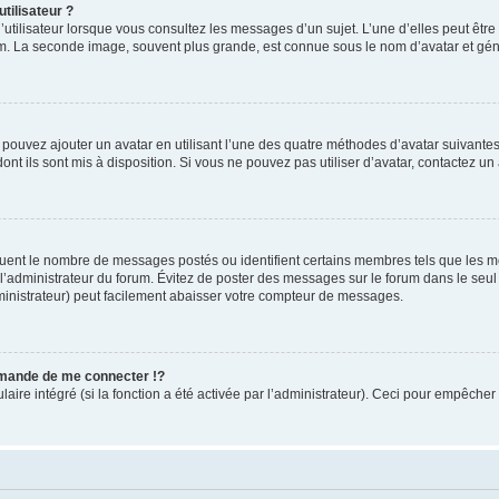
tilisateur ?
utilisateur lorsque vous consultez les messages d’un sujet. L’une d’elles peut êtr
rum. La seconde image, souvent plus grande, est connue sous le nom d’avatar et 
s pouvez ajouter un avatar en utilisant l’une des quatre méthodes d’avatar suivantes 
ont ils sont mis à disposition. Si vous ne pouvez pas utiliser d’avatar, contactez un
iquent le nombre de messages postés ou identifient certains membres tels que les 
ar l’administrateur du forum. Évitez de poster des messages sur le forum dans le seu
ministrateur) peut facilement abaisser votre compteur de messages.
mande de me connecter !?
re intégré (si la fonction a été activée par l’administrateur). Ceci pour empêcher l’u