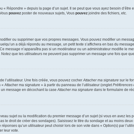
 « Répondre » depuis la page d’un sujet. Il se peut que vous ayez besoin d’être e
: Vous
pouvez
poster de nouveaux sujets, Vous
pouvez
joindre des fichiers, etc.
modifier ou supprimer que vos propres messages. Vous pouvez modifier un message
lqu’un a déjà répondu au message, un petit texte s’affichera en bas du message ind
n. Ce message n’apparaîtra pas si un modérateur ou un administrateur modifie le mes
ive. Notez que les utilisateurs ne peuvent pas supprimer un message une fois que qu
e l’utilisateur. Une fois créée, vous pouvez cocher
Attacher ma signature
sur le fo
 « Attacher ma signature » à partir du panneau de l’utilisateur (onglet
Préférences 
 à un message en décochant la case
Attacher ma signature
dans le formulaire de ré
ouveau sujet ou la modification du premier message d’un sujet (si vous en avez les p
 le droit de créer des sondages). Saisissez le titre du sondage et au moins deux o
onses qu’un utilisateur peut choisir lors de son vote dans « Option(s) par l’utilis
er leur vote.