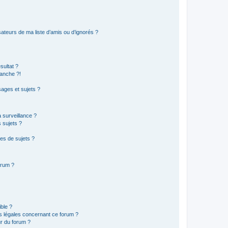
ateurs de ma liste d’amis ou d’ignorés ?
sultat ?
anche ?!
ages et sujets ?
a surveillance ?
 sujets ?
es de sujets ?
orum ?
ible ?
ns légales concernant ce forum ?
r du forum ?