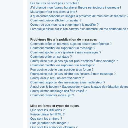
Les heures ne sont pas correctes !
J’ai changé mon fuseau horaire et l’heure est toujours incorrecte !
Ma langue n’est pas dans la liste !
A quoi correspondent les images à proximité de mon nom d’utilisateur 
Comment puis-je afficher un avatar ?
Qu’est-ce que mon rang et comment le modifier ?
Lorsque je clique sur le lien
courriel
d’un membre, on me demande de m
Problèmes liés à la publication de messages
Comment créer un nouveau sujet ou poster une réponse ?
Comment modifier ou supprimer un message ?
Comment ajouter une signature à mes messages ?
Comment créer un sondage ?
Pourquoi ne puis-je pas ajouter plus d’options à mon sondage ?
Comment modifier ou supprimer un sondage ?
Pourquoi ne puis-je pas accéder à un forum ?
Pourquoi ne puis-je pas joindre des fichiers à mon message ?
Pourquoi ai-je reçu un avertissement ?
Comment rapporter des messages à un modérateur ?
À quoi sert le bouton « Sauvegarder » dans la page de rédaction de 
Pourquoi mon message doit être validé ?
Comment remonter mon sujet ?
Mise en forme et types de sujets
Que sont les BBCodes ?
Puis-je utiliser le HTML ?
Que sont les smileys ?
Puis-je publier des images ?
Que sont les annonces globales ?