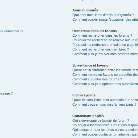
Amis et ignorés
Que sont mes listes d’amis et d’ignorés ?
?
Comment puis-je ajouter/supprimer des utilis
Recherche dans les forums
e connecter !?
Comment rechercher dans les forums ?
Pourquoi ma recherche ne renvoie aucun ré
Pourquoi ma recherche renvoie une page bl
Comment rechercher des membres ?
Comment puis-je trouver mes propres mess
Surveillance et favoris
Quelle est la différence entre les favoris et l
Comment mettre en favoris ou surveiller des
Comment surveiller des forums ?
Comment puis-je supprimer mes surveillanc
message ?
Fichiers joints
Quels fichiers joints sont autorisés sur ce f
Comment trouver tous mes fichiers joints ?
Concernant phpBB
Qui a développé ce logiciel de forum ?
Pourquoi la fonctionnalité X n’est pas dispon
Qui contacter pour les abus ou les questio
Comment puis-je contacter un administrateu