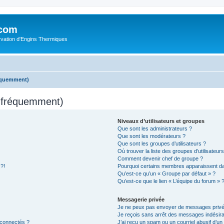
.com
rvation d'Engins Thermiques
réquemment)
s fréquemment)
Niveaux d’utilisateurs et groupes
Que sont les administrateurs ?
Que sont les modérateurs ?
Que sont les groupes d’utilisateurs ?
Où trouver la liste des groupes d’utilisateur
Comment devenir chef de groupe ?
 ?!
Pourquoi certains membres apparaissent dan
Qu’est-ce qu’un « Groupe par défaut » ?
Qu’est-ce que le lien « L’équipe du forum » 
Messagerie privée
Je ne peux pas envoyer de messages privé
Je reçois sans arrêt des messages indésira
 connectés ?
J’ai reçu un spam ou un courriel abusif d’u