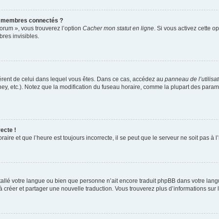
s membres connectés ?
forum », vous trouverez l’option
Cacher mon statut en ligne
. Si vous activez cette o
es invisibles.
ifférent de celui dans lequel vous êtes. Dans ce cas, accédez au
panneau de l’utilisa
ney, etc.). Notez que la modification du fuseau horaire, comme la plupart des para
ecte !
aire et que l’heure est toujours incorrecte, il se peut que le serveur ne soit pas à
installé votre langue ou bien que personne n’ait encore traduit phpBB dans votre l
s à créer et partager une nouvelle traduction. Vous trouverez plus d’informations sur l