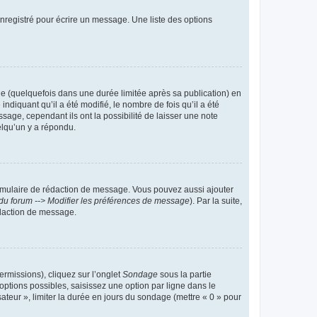
nregistré pour écrire un message. Une liste des options
 (quelquefois dans une durée limitée après sa publication) en
iquant qu’il a été modifié, le nombre de fois qu’il a été
sage, cependant ils ont la possibilité de laisser une note
elqu’un y a répondu.
rmulaire de rédaction de message. Vous pouvez aussi ajouter
du forum --> Modifier les préférences de message
). Par la suite,
daction de message.
ermissions), cliquez sur l’onglet
Sondage
sous la partie
ptions possibles, saisissez une option par ligne dans le
ateur », limiter la durée en jours du sondage (mettre « 0 » pour