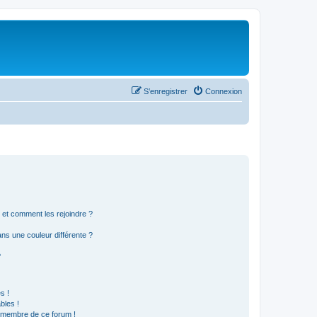
S’enregistrer
Connexion
s et comment les rejoindre ?
s une couleur différente ?
?
s !
bles !
n membre de ce forum !