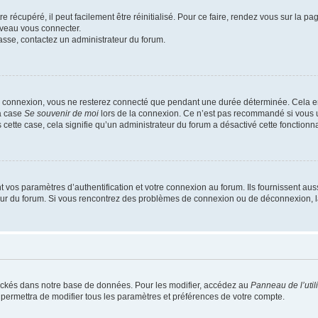
 récupéré, il peut facilement être réinitialisé. Pour ce faire, rendez vous sur la p
uveau vous connecter.
passe, contactez un administrateur du forum.
e connexion, vous ne resterez connecté que pendant une durée déterminée. Cela em
la case
Se souvenir de moi
lors de la connexion. Ce n’est pas recommandé si vous u
s cette case, cela signifie qu’un administrateur du forum a désactivé cette fonctionna
os paramètres d’authentification et votre connexion au forum. Ils fournissent aussi
teur du forum. Si vous rencontrez des problèmes de connexion ou de déconnexion, l
ockés dans notre base de données. Pour les modifier, accédez au
Panneau de l’util
 permettra de modifier tous les paramètres et préférences de votre compte.