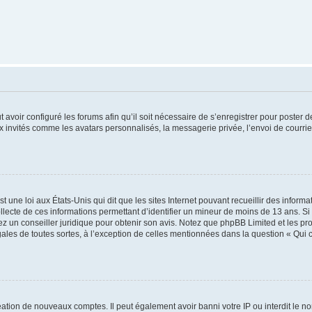
t avoir configuré les forums afin qu’il soit nécessaire de s’enregistrer pour poster
x invités comme les avatars personnalisés, la messagerie privée, l’envoi de courri
t une loi aux États-Unis qui dit que les sites Internet pouvant recueillir des infor
ollecte de ces informations permettant d’identifier un mineur de moins de 13 ans. S
tez un conseiller juridique pour obtenir son avis. Notez que phpBB Limited et les pr
gales de toutes sortes, à l’exception de celles mentionnées dans la question « Qui
réation de nouveaux comptes. Il peut également avoir banni votre IP ou interdit le no