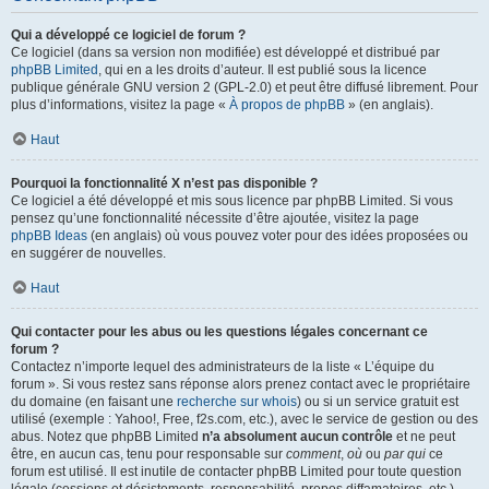
Qui a développé ce logiciel de forum ?
Ce logiciel (dans sa version non modifiée) est développé et distribué par
phpBB Limited
, qui en a les droits d’auteur. Il est publié sous la licence
publique générale GNU version 2 (GPL-2.0) et peut être diffusé librement. Pour
plus d’informations, visitez la page «
À propos de phpBB
» (en anglais).
Haut
Pourquoi la fonctionnalité X n’est pas disponible ?
Ce logiciel a été développé et mis sous licence par phpBB Limited. Si vous
pensez qu’une fonctionnalité nécessite d’être ajoutée, visitez la page
phpBB Ideas
(en anglais) où vous pouvez voter pour des idées proposées ou
en suggérer de nouvelles.
Haut
Qui contacter pour les abus ou les questions légales concernant ce
forum ?
Contactez n’importe lequel des administrateurs de la liste « L’équipe du
forum ». Si vous restez sans réponse alors prenez contact avec le propriétaire
du domaine (en faisant une
recherche sur whois
) ou si un service gratuit est
utilisé (exemple : Yahoo!, Free, f2s.com, etc.), avec le service de gestion ou des
abus. Notez que phpBB Limited
n’a absolument aucun contrôle
et ne peut
être, en aucun cas, tenu pour responsable sur
comment
,
où
ou
par qui
ce
forum est utilisé. Il est inutile de contacter phpBB Limited pour toute question