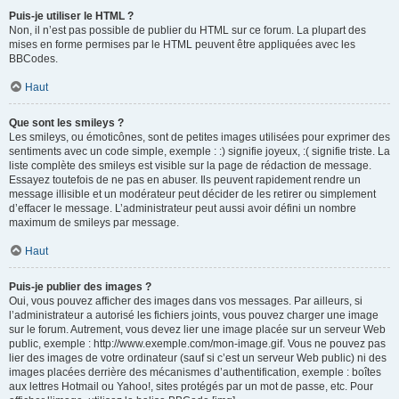
Puis-je utiliser le HTML ?
Non, il n’est pas possible de publier du HTML sur ce forum. La plupart des
mises en forme permises par le HTML peuvent être appliquées avec les
BBCodes.
Haut
Que sont les smileys ?
Les smileys, ou émoticônes, sont de petites images utilisées pour exprimer des
sentiments avec un code simple, exemple : :) signifie joyeux, :( signifie triste. La
liste complète des smileys est visible sur la page de rédaction de message.
Essayez toutefois de ne pas en abuser. Ils peuvent rapidement rendre un
message illisible et un modérateur peut décider de les retirer ou simplement
d’effacer le message. L’administrateur peut aussi avoir défini un nombre
maximum de smileys par message.
Haut
Puis-je publier des images ?
Oui, vous pouvez afficher des images dans vos messages. Par ailleurs, si
l’administrateur a autorisé les fichiers joints, vous pouvez charger une image
sur le forum. Autrement, vous devez lier une image placée sur un serveur Web
public, exemple : http://www.exemple.com/mon-image.gif. Vous ne pouvez pas
lier des images de votre ordinateur (sauf si c’est un serveur Web public) ni des
images placées derrière des mécanismes d’authentification, exemple : boîtes
aux lettres Hotmail ou Yahoo!, sites protégés par un mot de passe, etc. Pour