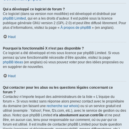
Qui a développé ce logiciel de forum ?
Ce logiciel (dans sa version non modifiée) est développé et distribué par
phpBB Limited
, qui en a les droits d’auteur. Il est publié sous la licence
publique générale GNU version 2 (GPL-2.0) et peut être diffusé librement. Pour
plus d’informations, visitez la page «
À propos de phpBB
» (en anglais).
Haut
Pourquoi la fonctionnalité X n’est pas disponible ?
Ce logiciel a été développé et mis sous licence par phpBB Limited. Si vous
pensez qu’une fonctionnalité nécessite d’être ajoutée, visitez la page
phpBB Ideas
(en anglais) où vous pouvez voter pour des idées proposées ou
en suggérer de nouvelles.
Haut
Qui contacter pour les abus ou les questions légales concernant ce
forum ?
Contactez n’importe lequel des administrateurs de la liste « L’équipe du
forum ». Si vous restez sans réponse alors prenez contact avec le propriétaire
du domaine (en faisant une
recherche sur whois
) ou si un service gratuit est
utilisé (exemple : Yahoo!, Free, f2s.com, etc.), avec le service de gestion ou des
abus. Notez que phpBB Limited
n’a absolument aucun contrôle
et ne peut
être, en aucun cas, tenu pour responsable sur
comment
,
où
ou
par qui
ce
forum est utilisé. Il est inutile de contacter phpBB Limited pour toute question