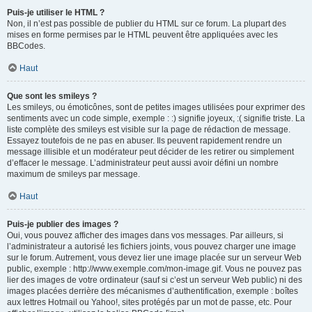
Puis-je utiliser le HTML ?
Non, il n’est pas possible de publier du HTML sur ce forum. La plupart des
mises en forme permises par le HTML peuvent être appliquées avec les
BBCodes.
Haut
Que sont les smileys ?
Les smileys, ou émoticônes, sont de petites images utilisées pour exprimer des
sentiments avec un code simple, exemple : :) signifie joyeux, :( signifie triste. La
liste complète des smileys est visible sur la page de rédaction de message.
Essayez toutefois de ne pas en abuser. Ils peuvent rapidement rendre un
message illisible et un modérateur peut décider de les retirer ou simplement
d’effacer le message. L’administrateur peut aussi avoir défini un nombre
maximum de smileys par message.
Haut
Puis-je publier des images ?
Oui, vous pouvez afficher des images dans vos messages. Par ailleurs, si
l’administrateur a autorisé les fichiers joints, vous pouvez charger une image
sur le forum. Autrement, vous devez lier une image placée sur un serveur Web
public, exemple : http://www.exemple.com/mon-image.gif. Vous ne pouvez pas
lier des images de votre ordinateur (sauf si c’est un serveur Web public) ni des
images placées derrière des mécanismes d’authentification, exemple : boîtes
aux lettres Hotmail ou Yahoo!, sites protégés par un mot de passe, etc. Pour