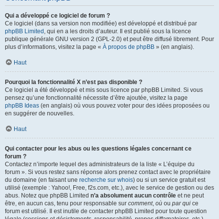
Qui a développé ce logiciel de forum ?
Ce logiciel (dans sa version non modifiée) est développé et distribué par
phpBB Limited
, qui en a les droits d’auteur. Il est publié sous la licence
publique générale GNU version 2 (GPL-2.0) et peut être diffusé librement. Pour
plus d’informations, visitez la page «
À propos de phpBB
» (en anglais).
Haut
Pourquoi la fonctionnalité X n’est pas disponible ?
Ce logiciel a été développé et mis sous licence par phpBB Limited. Si vous
pensez qu’une fonctionnalité nécessite d’être ajoutée, visitez la page
phpBB Ideas
(en anglais) où vous pouvez voter pour des idées proposées ou
en suggérer de nouvelles.
Haut
Qui contacter pour les abus ou les questions légales concernant ce
forum ?
Contactez n’importe lequel des administrateurs de la liste « L’équipe du
forum ». Si vous restez sans réponse alors prenez contact avec le propriétaire
du domaine (en faisant une
recherche sur whois
) ou si un service gratuit est
utilisé (exemple : Yahoo!, Free, f2s.com, etc.), avec le service de gestion ou des
abus. Notez que phpBB Limited
n’a absolument aucun contrôle
et ne peut
être, en aucun cas, tenu pour responsable sur
comment
,
où
ou
par qui
ce
forum est utilisé. Il est inutile de contacter phpBB Limited pour toute question