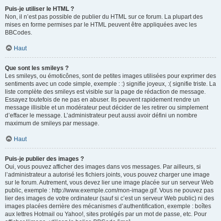
Puis-je utiliser le HTML ?
Non, il n’est pas possible de publier du HTML sur ce forum. La plupart des
mises en forme permises par le HTML peuvent être appliquées avec les
BBCodes.
Haut
Que sont les smileys ?
Les smileys, ou émoticônes, sont de petites images utilisées pour exprimer des
sentiments avec un code simple, exemple : :) signifie joyeux, :( signifie triste. La
liste complète des smileys est visible sur la page de rédaction de message.
Essayez toutefois de ne pas en abuser. Ils peuvent rapidement rendre un
message illisible et un modérateur peut décider de les retirer ou simplement
d’effacer le message. L’administrateur peut aussi avoir défini un nombre
maximum de smileys par message.
Haut
Puis-je publier des images ?
Oui, vous pouvez afficher des images dans vos messages. Par ailleurs, si
l’administrateur a autorisé les fichiers joints, vous pouvez charger une image
sur le forum. Autrement, vous devez lier une image placée sur un serveur Web
public, exemple : http://www.exemple.com/mon-image.gif. Vous ne pouvez pas
lier des images de votre ordinateur (sauf si c’est un serveur Web public) ni des
images placées derrière des mécanismes d’authentification, exemple : boîtes
aux lettres Hotmail ou Yahoo!, sites protégés par un mot de passe, etc. Pour