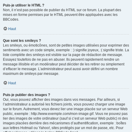
Puis-je utiliser le HTML ?
Non, il n’est pas possible de publier du HTML sur ce forum. La plupart des
mises en forme permises par le HTML peuvent être appliquées avec les
BBCodes.
Haut
Que sont les smileys ?
Les smileys, ou émoticônes, sont de petites images utilisées pour exprimer des
sentiments avec un code simple, exemple : :) signifie joyeux, :( signifie triste. La
liste complète des smileys est visible sur la page de rédaction de message.
Essayez toutefois de ne pas en abuser. Ils peuvent rapidement rendre un
message illisible et un modérateur peut décider de les retirer ou simplement
d’effacer le message. L’administrateur peut aussi avoir défini un nombre
maximum de smileys par message.
Haut
Puis-je publier des images ?
Oui, vous pouvez afficher des images dans vos messages. Par ailleurs, si
l’administrateur a autorisé les fichiers joints, vous pouvez charger une image
sur le forum. Autrement, vous devez lier une image placée sur un serveur Web
public, exemple : http://www.exemple.com/mon-image.gif. Vous ne pouvez pas
lier des images de votre ordinateur (sauf si c’est un serveur Web public) ni des
images placées derrière des mécanismes d’authentification, exemple : boîtes
aux lettres Hotmail ou Yahoo!, sites protégés par un mot de passe, etc. Pour