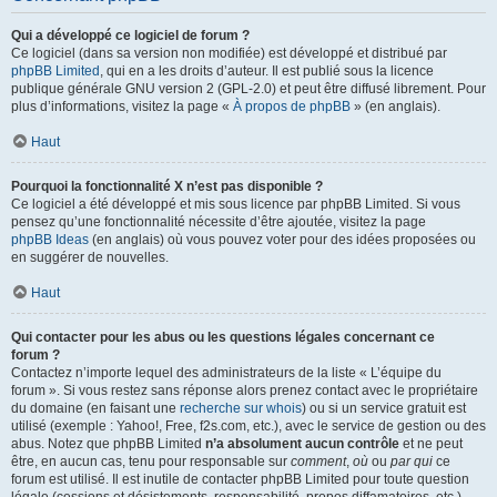
Qui a développé ce logiciel de forum ?
Ce logiciel (dans sa version non modifiée) est développé et distribué par
phpBB Limited
, qui en a les droits d’auteur. Il est publié sous la licence
publique générale GNU version 2 (GPL-2.0) et peut être diffusé librement. Pour
plus d’informations, visitez la page «
À propos de phpBB
» (en anglais).
Haut
Pourquoi la fonctionnalité X n’est pas disponible ?
Ce logiciel a été développé et mis sous licence par phpBB Limited. Si vous
pensez qu’une fonctionnalité nécessite d’être ajoutée, visitez la page
phpBB Ideas
(en anglais) où vous pouvez voter pour des idées proposées ou
en suggérer de nouvelles.
Haut
Qui contacter pour les abus ou les questions légales concernant ce
forum ?
Contactez n’importe lequel des administrateurs de la liste « L’équipe du
forum ». Si vous restez sans réponse alors prenez contact avec le propriétaire
du domaine (en faisant une
recherche sur whois
) ou si un service gratuit est
utilisé (exemple : Yahoo!, Free, f2s.com, etc.), avec le service de gestion ou des
abus. Notez que phpBB Limited
n’a absolument aucun contrôle
et ne peut
être, en aucun cas, tenu pour responsable sur
comment
,
où
ou
par qui
ce
forum est utilisé. Il est inutile de contacter phpBB Limited pour toute question