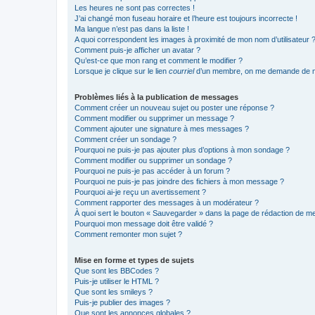
Les heures ne sont pas correctes !
J’ai changé mon fuseau horaire et l’heure est toujours incorrecte !
Ma langue n’est pas dans la liste !
A quoi correspondent les images à proximité de mon nom d’utilisateur 
Comment puis-je afficher un avatar ?
Qu’est-ce que mon rang et comment le modifier ?
Lorsque je clique sur le lien
courriel
d’un membre, on me demande de m
Problèmes liés à la publication de messages
Comment créer un nouveau sujet ou poster une réponse ?
Comment modifier ou supprimer un message ?
Comment ajouter une signature à mes messages ?
Comment créer un sondage ?
Pourquoi ne puis-je pas ajouter plus d’options à mon sondage ?
Comment modifier ou supprimer un sondage ?
Pourquoi ne puis-je pas accéder à un forum ?
Pourquoi ne puis-je pas joindre des fichiers à mon message ?
Pourquoi ai-je reçu un avertissement ?
Comment rapporter des messages à un modérateur ?
À quoi sert le bouton « Sauvegarder » dans la page de rédaction de 
Pourquoi mon message doit être validé ?
Comment remonter mon sujet ?
Mise en forme et types de sujets
Que sont les BBCodes ?
Puis-je utiliser le HTML ?
Que sont les smileys ?
Puis-je publier des images ?
Que sont les annonces globales ?