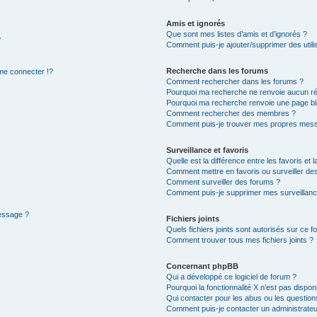
Amis et ignorés
Que sont mes listes d’amis et d’ignorés ?
?
Comment puis-je ajouter/supprimer des utilis
Recherche dans les forums
e connecter !?
Comment rechercher dans les forums ?
Pourquoi ma recherche ne renvoie aucun ré
Pourquoi ma recherche renvoie une page bl
Comment rechercher des membres ?
Comment puis-je trouver mes propres mess
Surveillance et favoris
Quelle est la différence entre les favoris et l
Comment mettre en favoris ou surveiller des
Comment surveiller des forums ?
Comment puis-je supprimer mes surveillanc
message ?
Fichiers joints
Quels fichiers joints sont autorisés sur ce f
Comment trouver tous mes fichiers joints ?
Concernant phpBB
Qui a développé ce logiciel de forum ?
Pourquoi la fonctionnalité X n’est pas dispon
Qui contacter pour les abus ou les questio
Comment puis-je contacter un administrateu