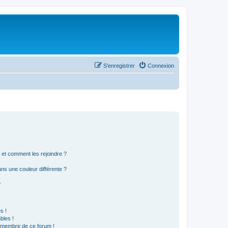
S’enregistrer
Connexion
s et comment les rejoindre ?
s une couleur différente ?
?
s !
bles !
n membre de ce forum !