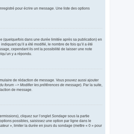
nregistré pour écrire un message. Une liste des options
 (quelquefois dans une durée limitée après sa publication) en
iquant qu’il a été modifié, le nombre de fois qu’il a été
sage, cependant ils ont la possibilité de laisser une note
elqu’un y a répondu.
rmulaire de rédaction de message. Vous pouvez aussi ajouter
du forum --> Modifier les préférences de message
). Par la suite,
daction de message.
ermissions), cliquez sur l’onglet
Sondage
sous la partie
ptions possibles, saisissez une option par ligne dans le
ateur », limiter la durée en jours du sondage (mettre « 0 » pour