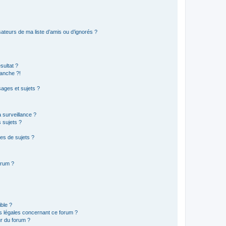
ateurs de ma liste d’amis ou d’ignorés ?
sultat ?
anche ?!
ages et sujets ?
a surveillance ?
 sujets ?
es de sujets ?
orum ?
ible ?
ns légales concernant ce forum ?
r du forum ?