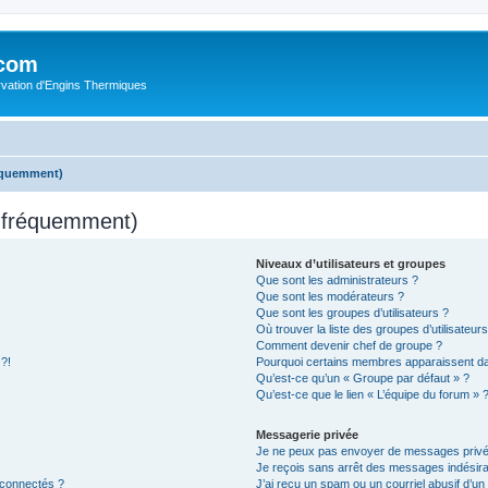
.com
rvation d'Engins Thermiques
réquemment)
s fréquemment)
Niveaux d’utilisateurs et groupes
Que sont les administrateurs ?
Que sont les modérateurs ?
Que sont les groupes d’utilisateurs ?
Où trouver la liste des groupes d’utilisateur
Comment devenir chef de groupe ?
 ?!
Pourquoi certains membres apparaissent dan
Qu’est-ce qu’un « Groupe par défaut » ?
Qu’est-ce que le lien « L’équipe du forum » 
Messagerie privée
Je ne peux pas envoyer de messages privé
Je reçois sans arrêt des messages indésira
 connectés ?
J’ai reçu un spam ou un courriel abusif d’u