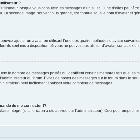
tilisateur ?
utilisateur lorsque vous consultez les messages d’un sujet. L’une d’elles peut êtr
rum. La seconde image, souvent plus grande, est connue sous le nom d’avatar et 
s pouvez ajouter un avatar en utilisant l’une des quatre méthodes d’avatar suivantes 
ont ils sont mis à disposition. Si vous ne pouvez pas utiliser d’avatar, contactez un
iquent le nombre de messages postés ou identifient certains membres tels que les 
ar l’administrateur du forum. Évitez de poster des messages sur le forum dans le seu
ministrateur) peut facilement abaisser votre compteur de messages.
mande de me connecter !?
re intégré (si la fonction a été activée par l’administrateur). Ceci pour empêcher l’u