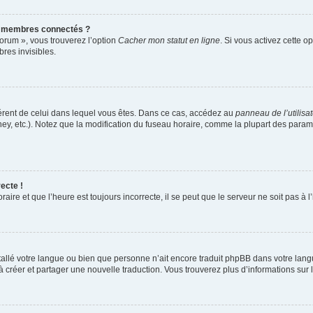
s membres connectés ?
forum », vous trouverez l’option
Cacher mon statut en ligne
. Si vous activez cette o
es invisibles.
ifférent de celui dans lequel vous êtes. Dans ce cas, accédez au
panneau de l’utilisa
ney, etc.). Notez que la modification du fuseau horaire, comme la plupart des para
ecte !
aire et que l’heure est toujours incorrecte, il se peut que le serveur ne soit pas à
installé votre langue ou bien que personne n’ait encore traduit phpBB dans votre l
s à créer et partager une nouvelle traduction. Vous trouverez plus d’informations sur l