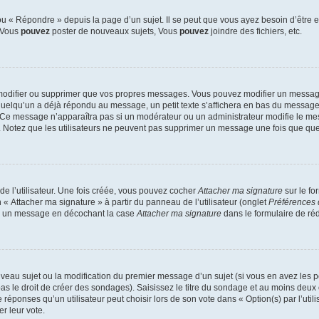
 « Répondre » depuis la page d’un sujet. Il se peut que vous ayez besoin d’être e
: Vous
pouvez
poster de nouveaux sujets, Vous
pouvez
joindre des fichiers, etc.
modifier ou supprimer que vos propres messages. Vous pouvez modifier un message
lqu’un a déjà répondu au message, un petit texte s’affichera en bas du message ind
n. Ce message n’apparaîtra pas si un modérateur ou un administrateur modifie le mes
ive. Notez que les utilisateurs ne peuvent pas supprimer un message une fois que qu
e l’utilisateur. Une fois créée, vous pouvez cocher
Attacher ma signature
sur le fo
 « Attacher ma signature » à partir du panneau de l’utilisateur (onglet
Préférences 
 à un message en décochant la case
Attacher ma signature
dans le formulaire de ré
ouveau sujet ou la modification du premier message d’un sujet (si vous en avez les p
 le droit de créer des sondages). Saisissez le titre du sondage et au moins deux o
onses qu’un utilisateur peut choisir lors de son vote dans « Option(s) par l’utilis
er leur vote.