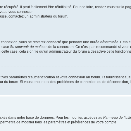
 récupéré, il peut facilement être réinitialisé. Pour ce faire, rendez vous sur la p
uveau vous connecter.
passe, contactez un administrateur du forum.
e connexion, vous ne resterez connecté que pendant une durée déterminée. Cela em
la case
Se souvenir de moi
lors de la connexion. Ce n’est pas recommandé si vous u
s cette case, cela signifie qu’un administrateur du forum a désactivé cette fonctionna
os paramètres d’authentification et votre connexion au forum. Ils fournissent aussi
teur du forum. Si vous rencontrez des problèmes de connexion ou de déconnexion, l
ockés dans notre base de données. Pour les modifier, accédez au
Panneau de l’util
 permettra de modifier tous les paramètres et préférences de votre compte.