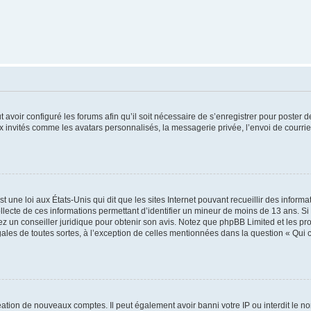
t avoir configuré les forums afin qu’il soit nécessaire de s’enregistrer pour poster
x invités comme les avatars personnalisés, la messagerie privée, l’envoi de courri
t une loi aux États-Unis qui dit que les sites Internet pouvant recueillir des infor
ollecte de ces informations permettant d’identifier un mineur de moins de 13 ans. S
tez un conseiller juridique pour obtenir son avis. Notez que phpBB Limited et les pr
gales de toutes sortes, à l’exception de celles mentionnées dans la question « Qui
réation de nouveaux comptes. Il peut également avoir banni votre IP ou interdit le no