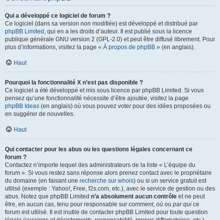
Qui a développé ce logiciel de forum ?
Ce logiciel (dans sa version non modifiée) est développé et distribué par
phpBB Limited
, qui en a les droits d’auteur. Il est publié sous la licence
publique générale GNU version 2 (GPL-2.0) et peut être diffusé librement. Pour
plus d’informations, visitez la page «
À propos de phpBB
» (en anglais).
Haut
Pourquoi la fonctionnalité X n’est pas disponible ?
Ce logiciel a été développé et mis sous licence par phpBB Limited. Si vous
pensez qu’une fonctionnalité nécessite d’être ajoutée, visitez la page
phpBB Ideas
(en anglais) où vous pouvez voter pour des idées proposées ou
en suggérer de nouvelles.
Haut
Qui contacter pour les abus ou les questions légales concernant ce
forum ?
Contactez n’importe lequel des administrateurs de la liste « L’équipe du
forum ». Si vous restez sans réponse alors prenez contact avec le propriétaire
du domaine (en faisant une
recherche sur whois
) ou si un service gratuit est
utilisé (exemple : Yahoo!, Free, f2s.com, etc.), avec le service de gestion ou des
abus. Notez que phpBB Limited
n’a absolument aucun contrôle
et ne peut
être, en aucun cas, tenu pour responsable sur
comment
,
où
ou
par qui
ce
forum est utilisé. Il est inutile de contacter phpBB Limited pour toute question