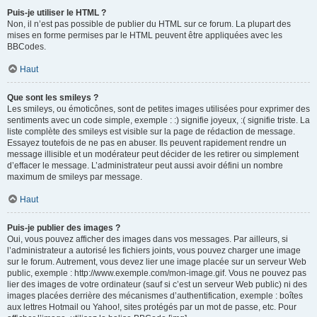
Puis-je utiliser le HTML ?
Non, il n’est pas possible de publier du HTML sur ce forum. La plupart des
mises en forme permises par le HTML peuvent être appliquées avec les
BBCodes.
Haut
Que sont les smileys ?
Les smileys, ou émoticônes, sont de petites images utilisées pour exprimer des
sentiments avec un code simple, exemple : :) signifie joyeux, :( signifie triste. La
liste complète des smileys est visible sur la page de rédaction de message.
Essayez toutefois de ne pas en abuser. Ils peuvent rapidement rendre un
message illisible et un modérateur peut décider de les retirer ou simplement
d’effacer le message. L’administrateur peut aussi avoir défini un nombre
maximum de smileys par message.
Haut
Puis-je publier des images ?
Oui, vous pouvez afficher des images dans vos messages. Par ailleurs, si
l’administrateur a autorisé les fichiers joints, vous pouvez charger une image
sur le forum. Autrement, vous devez lier une image placée sur un serveur Web
public, exemple : http://www.exemple.com/mon-image.gif. Vous ne pouvez pas
lier des images de votre ordinateur (sauf si c’est un serveur Web public) ni des
images placées derrière des mécanismes d’authentification, exemple : boîtes
aux lettres Hotmail ou Yahoo!, sites protégés par un mot de passe, etc. Pour