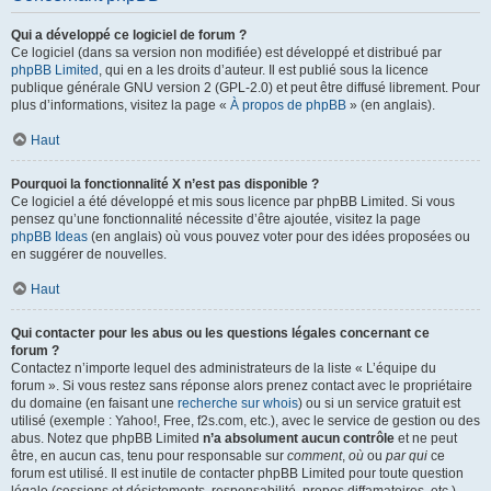
Qui a développé ce logiciel de forum ?
Ce logiciel (dans sa version non modifiée) est développé et distribué par
phpBB Limited
, qui en a les droits d’auteur. Il est publié sous la licence
publique générale GNU version 2 (GPL-2.0) et peut être diffusé librement. Pour
plus d’informations, visitez la page «
À propos de phpBB
» (en anglais).
Haut
Pourquoi la fonctionnalité X n’est pas disponible ?
Ce logiciel a été développé et mis sous licence par phpBB Limited. Si vous
pensez qu’une fonctionnalité nécessite d’être ajoutée, visitez la page
phpBB Ideas
(en anglais) où vous pouvez voter pour des idées proposées ou
en suggérer de nouvelles.
Haut
Qui contacter pour les abus ou les questions légales concernant ce
forum ?
Contactez n’importe lequel des administrateurs de la liste « L’équipe du
forum ». Si vous restez sans réponse alors prenez contact avec le propriétaire
du domaine (en faisant une
recherche sur whois
) ou si un service gratuit est
utilisé (exemple : Yahoo!, Free, f2s.com, etc.), avec le service de gestion ou des
abus. Notez que phpBB Limited
n’a absolument aucun contrôle
et ne peut
être, en aucun cas, tenu pour responsable sur
comment
,
où
ou
par qui
ce
forum est utilisé. Il est inutile de contacter phpBB Limited pour toute question