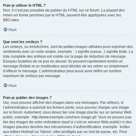
Puis-je utiliser le HTML ?
Non, il n’est pas possible de publier du HTML sur ce forum. La plupart des
mises en forme permises par le HTML peuvent être appliquées avec les
BBCodes.
Haut
Que sont les smileys ?
Les smileys, ou émoticônes, sont de petites images utilisées pour exprimer des
sentiments avec un code simple, exemple : :) signifie joyeux, :( signifie triste. La
liste complète des smileys est visible sur la page de rédaction de message.
Essayez toutefois de ne pas en abuser. Ils peuvent rapidement rendre un
message illisible et un modérateur peut décider de les retirer ou simplement
d’effacer le message. L’administrateur peut aussi avoir défini un nombre
maximum de smileys par message.
Haut
Puis-je publier des images ?
Oui, vous pouvez afficher des images dans vos messages. Par ailleurs, si
l’administrateur a autorisé les fichiers joints, vous pouvez charger une image
sur le forum. Autrement, vous devez lier une image placée sur un serveur Web
public, exemple : http://www.exemple.com/mon-image.gif. Vous ne pouvez pas
lier des images de votre ordinateur (sauf si c’est un serveur Web public) ni des
images placées derrière des mécanismes d’authentification, exemple : boîtes
aux lettres Hotmail ou Yahoo!, sites protégés par un mot de passe, etc. Pour