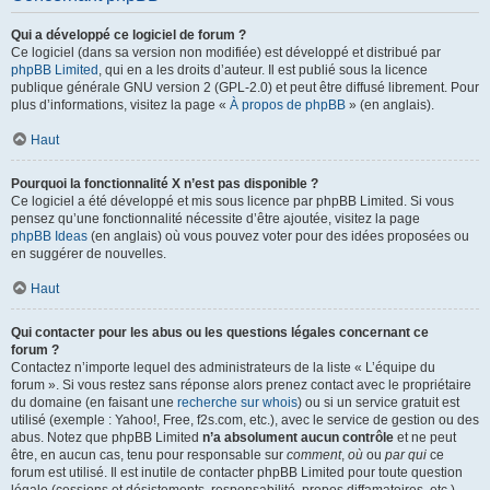
Qui a développé ce logiciel de forum ?
Ce logiciel (dans sa version non modifiée) est développé et distribué par
phpBB Limited
, qui en a les droits d’auteur. Il est publié sous la licence
publique générale GNU version 2 (GPL-2.0) et peut être diffusé librement. Pour
plus d’informations, visitez la page «
À propos de phpBB
» (en anglais).
Haut
Pourquoi la fonctionnalité X n’est pas disponible ?
Ce logiciel a été développé et mis sous licence par phpBB Limited. Si vous
pensez qu’une fonctionnalité nécessite d’être ajoutée, visitez la page
phpBB Ideas
(en anglais) où vous pouvez voter pour des idées proposées ou
en suggérer de nouvelles.
Haut
Qui contacter pour les abus ou les questions légales concernant ce
forum ?
Contactez n’importe lequel des administrateurs de la liste « L’équipe du
forum ». Si vous restez sans réponse alors prenez contact avec le propriétaire
du domaine (en faisant une
recherche sur whois
) ou si un service gratuit est
utilisé (exemple : Yahoo!, Free, f2s.com, etc.), avec le service de gestion ou des
abus. Notez que phpBB Limited
n’a absolument aucun contrôle
et ne peut
être, en aucun cas, tenu pour responsable sur
comment
,
où
ou
par qui
ce
forum est utilisé. Il est inutile de contacter phpBB Limited pour toute question