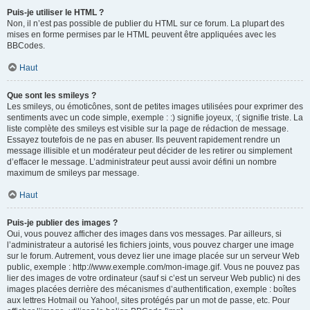
Puis-je utiliser le HTML ?
Non, il n’est pas possible de publier du HTML sur ce forum. La plupart des
mises en forme permises par le HTML peuvent être appliquées avec les
BBCodes.
Haut
Que sont les smileys ?
Les smileys, ou émoticônes, sont de petites images utilisées pour exprimer des
sentiments avec un code simple, exemple : :) signifie joyeux, :( signifie triste. La
liste complète des smileys est visible sur la page de rédaction de message.
Essayez toutefois de ne pas en abuser. Ils peuvent rapidement rendre un
message illisible et un modérateur peut décider de les retirer ou simplement
d’effacer le message. L’administrateur peut aussi avoir défini un nombre
maximum de smileys par message.
Haut
Puis-je publier des images ?
Oui, vous pouvez afficher des images dans vos messages. Par ailleurs, si
l’administrateur a autorisé les fichiers joints, vous pouvez charger une image
sur le forum. Autrement, vous devez lier une image placée sur un serveur Web
public, exemple : http://www.exemple.com/mon-image.gif. Vous ne pouvez pas
lier des images de votre ordinateur (sauf si c’est un serveur Web public) ni des
images placées derrière des mécanismes d’authentification, exemple : boîtes
aux lettres Hotmail ou Yahoo!, sites protégés par un mot de passe, etc. Pour