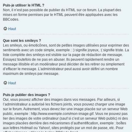
Puis-je utiliser le HTML ?
Non, il n’est pas possible de publier du HTML sur ce forum. La plupart des
mises en forme permises par le HTML peuvent être appliquées avec les
BBCodes.
Haut
Que sont les smileys ?
Les smileys, ou émoticônes, sont de petites images utilisées pour exprimer des
sentiments avec un code simple, exemple : :) signifie joyeux, :( signifie triste. La
liste complète des smileys est visible sur la page de rédaction de message.
Essayez toutefois de ne pas en abuser. Ils peuvent rapidement rendre un
message illisible et un modérateur peut décider de les retirer ou simplement
d’effacer le message. L’administrateur peut aussi avoir défini un nombre
maximum de smileys par message.
Haut
Puis-je publier des images ?
Oui, vous pouvez afficher des images dans vos messages. Par ailleurs, si
l’administrateur a autorisé les fichiers joints, vous pouvez charger une image
sur le forum. Autrement, vous devez lier une image placée sur un serveur Web
public, exemple : http://www.exemple.com/mon-image.gif. Vous ne pouvez pas
lier des images de votre ordinateur (sauf si c’est un serveur Web public) ni des
images placées derrière des mécanismes d’authentification, exemple : boîtes
aux lettres Hotmail ou Yahoo!, sites protégés par un mot de passe, etc. Pour