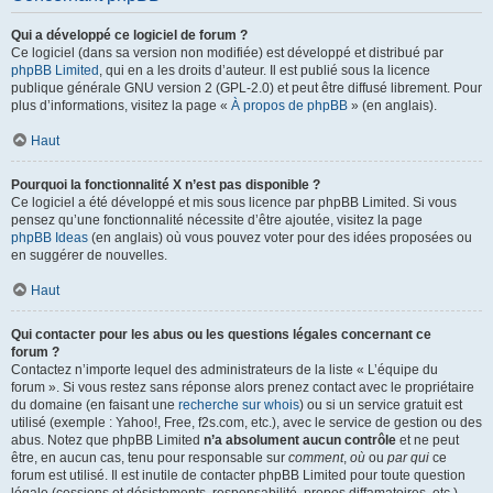
Qui a développé ce logiciel de forum ?
Ce logiciel (dans sa version non modifiée) est développé et distribué par
phpBB Limited
, qui en a les droits d’auteur. Il est publié sous la licence
publique générale GNU version 2 (GPL-2.0) et peut être diffusé librement. Pour
plus d’informations, visitez la page «
À propos de phpBB
» (en anglais).
Haut
Pourquoi la fonctionnalité X n’est pas disponible ?
Ce logiciel a été développé et mis sous licence par phpBB Limited. Si vous
pensez qu’une fonctionnalité nécessite d’être ajoutée, visitez la page
phpBB Ideas
(en anglais) où vous pouvez voter pour des idées proposées ou
en suggérer de nouvelles.
Haut
Qui contacter pour les abus ou les questions légales concernant ce
forum ?
Contactez n’importe lequel des administrateurs de la liste « L’équipe du
forum ». Si vous restez sans réponse alors prenez contact avec le propriétaire
du domaine (en faisant une
recherche sur whois
) ou si un service gratuit est
utilisé (exemple : Yahoo!, Free, f2s.com, etc.), avec le service de gestion ou des
abus. Notez que phpBB Limited
n’a absolument aucun contrôle
et ne peut
être, en aucun cas, tenu pour responsable sur
comment
,
où
ou
par qui
ce
forum est utilisé. Il est inutile de contacter phpBB Limited pour toute question