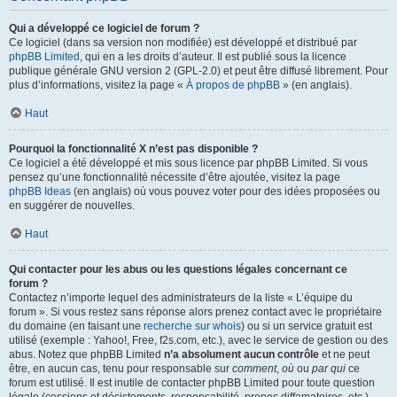
Qui a développé ce logiciel de forum ?
Ce logiciel (dans sa version non modifiée) est développé et distribué par
phpBB Limited
, qui en a les droits d’auteur. Il est publié sous la licence
publique générale GNU version 2 (GPL-2.0) et peut être diffusé librement. Pour
plus d’informations, visitez la page «
À propos de phpBB
» (en anglais).
Haut
Pourquoi la fonctionnalité X n’est pas disponible ?
Ce logiciel a été développé et mis sous licence par phpBB Limited. Si vous
pensez qu’une fonctionnalité nécessite d’être ajoutée, visitez la page
phpBB Ideas
(en anglais) où vous pouvez voter pour des idées proposées ou
en suggérer de nouvelles.
Haut
Qui contacter pour les abus ou les questions légales concernant ce
forum ?
Contactez n’importe lequel des administrateurs de la liste « L’équipe du
forum ». Si vous restez sans réponse alors prenez contact avec le propriétaire
du domaine (en faisant une
recherche sur whois
) ou si un service gratuit est
utilisé (exemple : Yahoo!, Free, f2s.com, etc.), avec le service de gestion ou des
abus. Notez que phpBB Limited
n’a absolument aucun contrôle
et ne peut
être, en aucun cas, tenu pour responsable sur
comment
,
où
ou
par qui
ce
forum est utilisé. Il est inutile de contacter phpBB Limited pour toute question