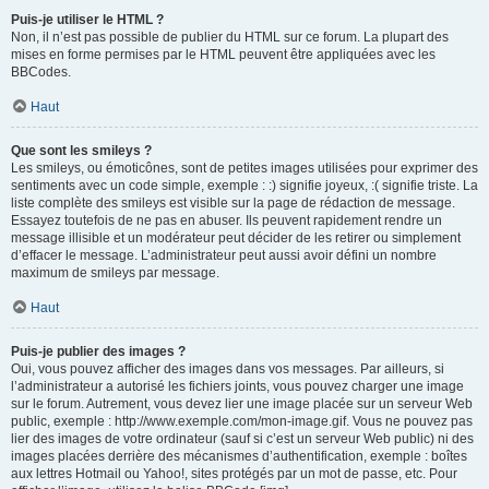
Puis-je utiliser le HTML ?
Non, il n’est pas possible de publier du HTML sur ce forum. La plupart des
mises en forme permises par le HTML peuvent être appliquées avec les
BBCodes.
Haut
Que sont les smileys ?
Les smileys, ou émoticônes, sont de petites images utilisées pour exprimer des
sentiments avec un code simple, exemple : :) signifie joyeux, :( signifie triste. La
liste complète des smileys est visible sur la page de rédaction de message.
Essayez toutefois de ne pas en abuser. Ils peuvent rapidement rendre un
message illisible et un modérateur peut décider de les retirer ou simplement
d’effacer le message. L’administrateur peut aussi avoir défini un nombre
maximum de smileys par message.
Haut
Puis-je publier des images ?
Oui, vous pouvez afficher des images dans vos messages. Par ailleurs, si
l’administrateur a autorisé les fichiers joints, vous pouvez charger une image
sur le forum. Autrement, vous devez lier une image placée sur un serveur Web
public, exemple : http://www.exemple.com/mon-image.gif. Vous ne pouvez pas
lier des images de votre ordinateur (sauf si c’est un serveur Web public) ni des
images placées derrière des mécanismes d’authentification, exemple : boîtes
aux lettres Hotmail ou Yahoo!, sites protégés par un mot de passe, etc. Pour