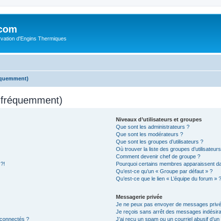
.com
rvation d'Engins Thermiques
réquemment)
s fréquemment)
Niveaux d’utilisateurs et groupes
Que sont les administrateurs ?
Que sont les modérateurs ?
Que sont les groupes d’utilisateurs ?
Où trouver la liste des groupes d’utilisateur
Comment devenir chef de groupe ?
 ?!
Pourquoi certains membres apparaissent dan
Qu’est-ce qu’un « Groupe par défaut » ?
Qu’est-ce que le lien « L’équipe du forum » 
Messagerie privée
Je ne peux pas envoyer de messages privé
Je reçois sans arrêt des messages indésira
 connectés ?
J’ai reçu un spam ou un courriel abusif d’u