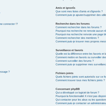
Amis et ignorés
Que sont mes listes d’amis et d’ignorés ?
?
Comment puis-je ajouter/supprimer des utilis
Recherche dans les forums
e connecter !?
Comment rechercher dans les forums ?
Pourquoi ma recherche ne renvoie aucun ré
Pourquoi ma recherche renvoie une page bl
Comment rechercher des membres ?
Comment puis-je trouver mes propres mess
Surveillance et favoris
Quelle est la différence entre les favoris et l
Comment mettre en favoris ou surveiller des
Comment surveiller des forums ?
Comment puis-je supprimer mes surveillanc
message ?
Fichiers joints
Quels fichiers joints sont autorisés sur ce f
Comment trouver tous mes fichiers joints ?
Concernant phpBB
Qui a développé ce logiciel de forum ?
Pourquoi la fonctionnalité X n’est pas dispon
Qui contacter pour les abus ou les questio
Comment puis-je contacter un administrateu