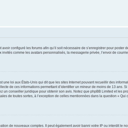
t avoir configuré les forums afin qu’il soit nécessaire de s’enregistrer pour poster
x invités comme les avatars personnalisés, la messagerie privée, l’envoi de courri
t une loi aux États-Unis qui dit que les sites Internet pouvant recueillir des infor
ollecte de ces informations permettant d’identifier un mineur de moins de 13 ans. S
tez un conseiller juridique pour obtenir son avis. Notez que phpBB Limited et les pr
gales de toutes sortes, à l’exception de celles mentionnées dans la question « Qui
réation de nouveaux comptes. Il peut également avoir banni votre IP ou interdit le no