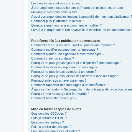
Les heures ne sont pas correctes !
J’ai changé mon fuseau horaire et l’heure est toujours incorrecte !
Ma langue n’est pas dans la liste !
A quoi correspondent les images à proximité de mon nom d’utilisateur 
Comment puis-je afficher un avatar ?
Qu’est-ce que mon rang et comment le modifier ?
Lorsque je clique sur le lien
courriel
d’un membre, on me demande de m
Problèmes liés à la publication de messages
Comment créer un nouveau sujet ou poster une réponse ?
Comment modifier ou supprimer un message ?
Comment ajouter une signature à mes messages ?
Comment créer un sondage ?
Pourquoi ne puis-je pas ajouter plus d’options à mon sondage ?
Comment modifier ou supprimer un sondage ?
Pourquoi ne puis-je pas accéder à un forum ?
Pourquoi ne puis-je pas joindre des fichiers à mon message ?
Pourquoi ai-je reçu un avertissement ?
Comment rapporter des messages à un modérateur ?
À quoi sert le bouton « Sauvegarder » dans la page de rédaction de 
Pourquoi mon message doit être validé ?
Comment remonter mon sujet ?
Mise en forme et types de sujets
Que sont les BBCodes ?
Puis-je utiliser le HTML ?
Que sont les smileys ?
Puis-je publier des images ?
Que sont les annonces globales ?