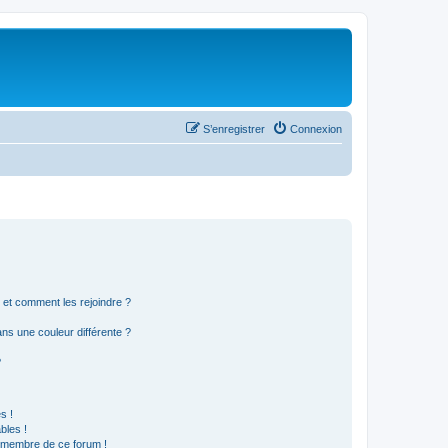
S’enregistrer
Connexion
s et comment les rejoindre ?
s une couleur différente ?
?
s !
bles !
n membre de ce forum !