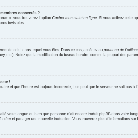
s membres connectés ?
forum », vous trouverez l’option
Cacher mon statut en ligne
. Si vous activez cette o
es invisibles.
ifférent de celui dans lequel vous êtes. Dans ce cas, accédez au
panneau de l’utilisa
ney, etc.). Notez que la modification du fuseau horaire, comme la plupart des para
ecte !
aire et que l’heure est toujours incorrecte, il se peut que le serveur ne soit pas à
installé votre langue ou bien que personne n’ait encore traduit phpBB dans votre l
s à créer et partager une nouvelle traduction. Vous trouverez plus d’informations sur l