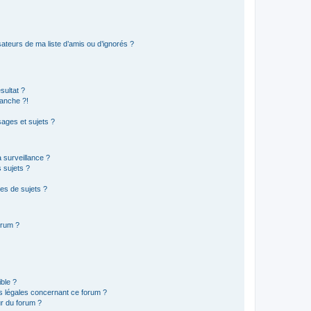
ateurs de ma liste d’amis ou d’ignorés ?
sultat ?
anche ?!
ages et sujets ?
a surveillance ?
 sujets ?
es de sujets ?
orum ?
ible ?
ns légales concernant ce forum ?
r du forum ?