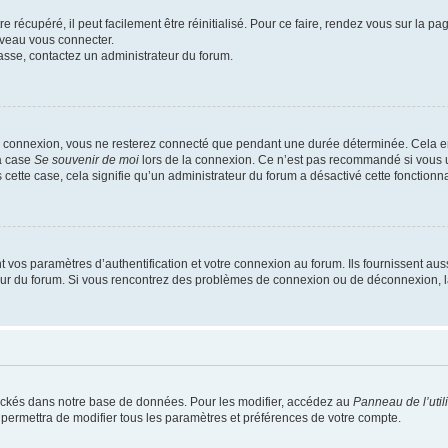
 récupéré, il peut facilement être réinitialisé. Pour ce faire, rendez vous sur la p
uveau vous connecter.
passe, contactez un administrateur du forum.
e connexion, vous ne resterez connecté que pendant une durée déterminée. Cela em
la case
Se souvenir de moi
lors de la connexion. Ce n’est pas recommandé si vous u
s cette case, cela signifie qu’un administrateur du forum a désactivé cette fonctionna
os paramètres d’authentification et votre connexion au forum. Ils fournissent aussi
teur du forum. Si vous rencontrez des problèmes de connexion ou de déconnexion, l
ockés dans notre base de données. Pour les modifier, accédez au
Panneau de l’util
 permettra de modifier tous les paramètres et préférences de votre compte.