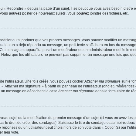
 « Répondre » depuis la page d’un sujet. Il se peut que vous ayez besoin d’être e
: Vous
pouvez
poster de nouveaux sujets, Vous
pouvez
joindre des fichiers, etc.
modifier ou supprimer que vos propres messages. Vous pouvez modifier un message
lqu’un a déjà répondu au message, un petit texte s’affichera en bas du message ind
n. Ce message n’apparaîtra pas si un modérateur ou un administrateur modifie le mes
ive. Notez que les utilisateurs ne peuvent pas supprimer un message une fois que qu
e l’utilisateur. Une fois créée, vous pouvez cocher
Attacher ma signature
sur le fo
 « Attacher ma signature » à partir du panneau de l’utilisateur (onglet
Préférences 
 à un message en décochant la case
Attacher ma signature
dans le formulaire de ré
ouveau sujet ou la modification du premier message d’un sujet (si vous en avez les p
 le droit de créer des sondages). Saisissez le titre du sondage et au moins deux o
onses qu’un utilisateur peut choisir lors de son vote dans « Option(s) par l’utilis
er leur vote.