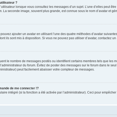
tilisateur ?
utilisateur lorsque vous consultez les messages d’un sujet. L’une d’elles peut êtr
rum. La seconde image, souvent plus grande, est connue sous le nom d’avatar et 
s pouvez ajouter un avatar en utilisant l’une des quatre méthodes d’avatar suivantes 
ont ils sont mis à disposition. Si vous ne pouvez pas utiliser d’avatar, contactez un
iquent le nombre de messages postés ou identifient certains membres tels que les 
ar l’administrateur du forum. Évitez de poster des messages sur le forum dans le seu
ministrateur) peut facilement abaisser votre compteur de messages.
mande de me connecter !?
re intégré (si la fonction a été activée par l’administrateur). Ceci pour empêcher l’u