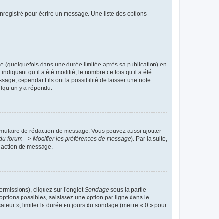
nregistré pour écrire un message. Une liste des options
 (quelquefois dans une durée limitée après sa publication) en
iquant qu’il a été modifié, le nombre de fois qu’il a été
sage, cependant ils ont la possibilité de laisser une note
elqu’un y a répondu.
rmulaire de rédaction de message. Vous pouvez aussi ajouter
du forum --> Modifier les préférences de message
). Par la suite,
daction de message.
ermissions), cliquez sur l’onglet
Sondage
sous la partie
ptions possibles, saisissez une option par ligne dans le
ateur », limiter la durée en jours du sondage (mettre « 0 » pour