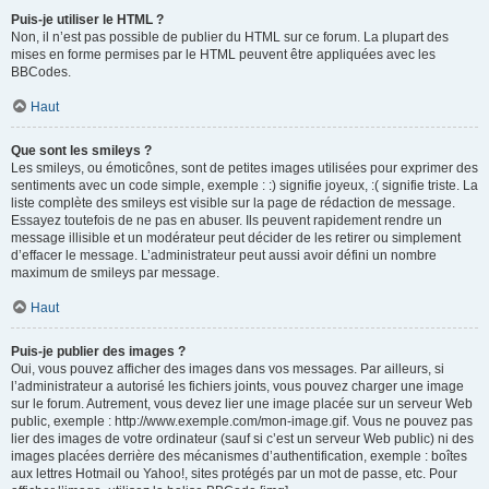
Puis-je utiliser le HTML ?
Non, il n’est pas possible de publier du HTML sur ce forum. La plupart des
mises en forme permises par le HTML peuvent être appliquées avec les
BBCodes.
Haut
Que sont les smileys ?
Les smileys, ou émoticônes, sont de petites images utilisées pour exprimer des
sentiments avec un code simple, exemple : :) signifie joyeux, :( signifie triste. La
liste complète des smileys est visible sur la page de rédaction de message.
Essayez toutefois de ne pas en abuser. Ils peuvent rapidement rendre un
message illisible et un modérateur peut décider de les retirer ou simplement
d’effacer le message. L’administrateur peut aussi avoir défini un nombre
maximum de smileys par message.
Haut
Puis-je publier des images ?
Oui, vous pouvez afficher des images dans vos messages. Par ailleurs, si
l’administrateur a autorisé les fichiers joints, vous pouvez charger une image
sur le forum. Autrement, vous devez lier une image placée sur un serveur Web
public, exemple : http://www.exemple.com/mon-image.gif. Vous ne pouvez pas
lier des images de votre ordinateur (sauf si c’est un serveur Web public) ni des
images placées derrière des mécanismes d’authentification, exemple : boîtes
aux lettres Hotmail ou Yahoo!, sites protégés par un mot de passe, etc. Pour