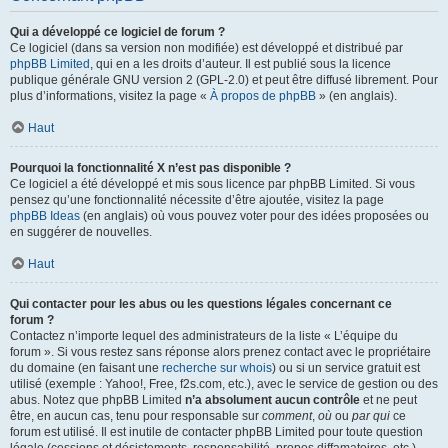
Qui a développé ce logiciel de forum ?
Ce logiciel (dans sa version non modifiée) est développé et distribué par
phpBB Limited
, qui en a les droits d’auteur. Il est publié sous la licence
publique générale GNU version 2 (GPL-2.0) et peut être diffusé librement. Pour
plus d’informations, visitez la page «
À propos de phpBB
» (en anglais).
Haut
Pourquoi la fonctionnalité X n’est pas disponible ?
Ce logiciel a été développé et mis sous licence par phpBB Limited. Si vous
pensez qu’une fonctionnalité nécessite d’être ajoutée, visitez la page
phpBB Ideas
(en anglais) où vous pouvez voter pour des idées proposées ou
en suggérer de nouvelles.
Haut
Qui contacter pour les abus ou les questions légales concernant ce
forum ?
Contactez n’importe lequel des administrateurs de la liste « L’équipe du
forum ». Si vous restez sans réponse alors prenez contact avec le propriétaire
du domaine (en faisant une
recherche sur whois
) ou si un service gratuit est
utilisé (exemple : Yahoo!, Free, f2s.com, etc.), avec le service de gestion ou des
abus. Notez que phpBB Limited
n’a absolument aucun contrôle
et ne peut
être, en aucun cas, tenu pour responsable sur
comment
,
où
ou
par qui
ce
forum est utilisé. Il est inutile de contacter phpBB Limited pour toute question