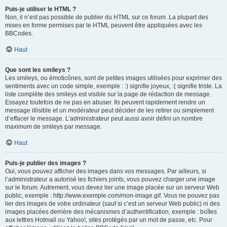
Puis-je utiliser le HTML ?
Non, il n’est pas possible de publier du HTML sur ce forum. La plupart des
mises en forme permises par le HTML peuvent être appliquées avec les
BBCodes.
Haut
Que sont les smileys ?
Les smileys, ou émoticônes, sont de petites images utilisées pour exprimer des
sentiments avec un code simple, exemple : :) signifie joyeux, :( signifie triste. La
liste complète des smileys est visible sur la page de rédaction de message.
Essayez toutefois de ne pas en abuser. Ils peuvent rapidement rendre un
message illisible et un modérateur peut décider de les retirer ou simplement
d’effacer le message. L’administrateur peut aussi avoir défini un nombre
maximum de smileys par message.
Haut
Puis-je publier des images ?
Oui, vous pouvez afficher des images dans vos messages. Par ailleurs, si
l’administrateur a autorisé les fichiers joints, vous pouvez charger une image
sur le forum. Autrement, vous devez lier une image placée sur un serveur Web
public, exemple : http://www.exemple.com/mon-image.gif. Vous ne pouvez pas
lier des images de votre ordinateur (sauf si c’est un serveur Web public) ni des
images placées derrière des mécanismes d’authentification, exemple : boîtes
aux lettres Hotmail ou Yahoo!, sites protégés par un mot de passe, etc. Pour