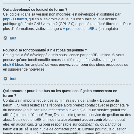
Qui a développé ce logiciel de forum ?
Ce logiciel (dans sa version non modifiée) est développé et distribué par
phpBB Limited
, qui en a les droits d’auteur. Il est publié sous la licence
publique générale GNU version 2 (GPL-2.0) et peut être diffusé librement. Pour
plus d’informations, visitez la page «
À propos de phpBB
» (en anglais).
Haut
Pourquoi la fonctionnalité X n’est pas disponible ?
Ce logiciel a été développé et mis sous licence par phpBB Limited. Si vous
pensez qu’une fonctionnalité nécessite d’être ajoutée, visitez la page
phpBB Ideas
(en anglais) où vous pouvez voter pour des idées proposées ou
en suggérer de nouvelles.
Haut
Qui contacter pour les abus ou les questions légales concernant ce
forum ?
Contactez n’importe lequel des administrateurs de la liste « L’équipe du
forum ». Si vous restez sans réponse alors prenez contact avec le propriétaire
du domaine (en faisant une
recherche sur whois
) ou si un service gratuit est
utilisé (exemple : Yahoo!, Free, f2s.com, etc.), avec le service de gestion ou des
abus. Notez que phpBB Limited
n’a absolument aucun contrôle
et ne peut
être, en aucun cas, tenu pour responsable sur
comment
,
où
ou
par qui
ce
forum est utilisé. Il est inutile de contacter phpBB Limited pour toute question