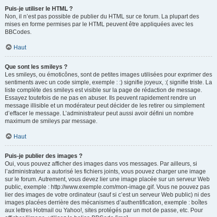
Puis-je utiliser le HTML ?
Non, il n’est pas possible de publier du HTML sur ce forum. La plupart des
mises en forme permises par le HTML peuvent être appliquées avec les
BBCodes.
Haut
Que sont les smileys ?
Les smileys, ou émoticônes, sont de petites images utilisées pour exprimer des
sentiments avec un code simple, exemple : :) signifie joyeux, :( signifie triste. La
liste complète des smileys est visible sur la page de rédaction de message.
Essayez toutefois de ne pas en abuser. Ils peuvent rapidement rendre un
message illisible et un modérateur peut décider de les retirer ou simplement
d’effacer le message. L’administrateur peut aussi avoir défini un nombre
maximum de smileys par message.
Haut
Puis-je publier des images ?
Oui, vous pouvez afficher des images dans vos messages. Par ailleurs, si
l’administrateur a autorisé les fichiers joints, vous pouvez charger une image
sur le forum. Autrement, vous devez lier une image placée sur un serveur Web
public, exemple : http://www.exemple.com/mon-image.gif. Vous ne pouvez pas
lier des images de votre ordinateur (sauf si c’est un serveur Web public) ni des
images placées derrière des mécanismes d’authentification, exemple : boîtes
aux lettres Hotmail ou Yahoo!, sites protégés par un mot de passe, etc. Pour