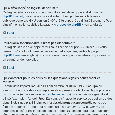
Qui a développé ce logiciel de forum ?
Ce logiciel (dans sa version non modifiée) est développé et distribué par
phpBB Limited
, qui en a les droits d’auteur. Il est publié sous la licence
publique générale GNU version 2 (GPL-2.0) et peut être diffusé librement. Pour
plus d’informations, visitez la page «
À propos de phpBB
» (en anglais).
Haut
Pourquoi la fonctionnalité X n’est pas disponible ?
Ce logiciel a été développé et mis sous licence par phpBB Limited. Si vous
pensez qu’une fonctionnalité nécessite d’être ajoutée, visitez la page
phpBB Ideas
(en anglais) où vous pouvez voter pour des idées proposées ou
en suggérer de nouvelles.
Haut
Qui contacter pour les abus ou les questions légales concernant ce
forum ?
Contactez n’importe lequel des administrateurs de la liste « L’équipe du
forum ». Si vous restez sans réponse alors prenez contact avec le propriétaire
du domaine (en faisant une
recherche sur whois
) ou si un service gratuit est
utilisé (exemple : Yahoo!, Free, f2s.com, etc.), avec le service de gestion ou des
abus. Notez que phpBB Limited
n’a absolument aucun contrôle
et ne peut
être, en aucun cas, tenu pour responsable sur
comment
,
où
ou
par qui
ce
forum est utilisé. Il est inutile de contacter phpBB Limited pour toute question