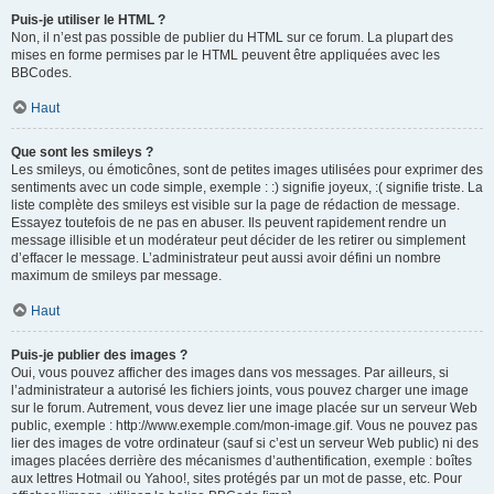
Puis-je utiliser le HTML ?
Non, il n’est pas possible de publier du HTML sur ce forum. La plupart des
mises en forme permises par le HTML peuvent être appliquées avec les
BBCodes.
Haut
Que sont les smileys ?
Les smileys, ou émoticônes, sont de petites images utilisées pour exprimer des
sentiments avec un code simple, exemple : :) signifie joyeux, :( signifie triste. La
liste complète des smileys est visible sur la page de rédaction de message.
Essayez toutefois de ne pas en abuser. Ils peuvent rapidement rendre un
message illisible et un modérateur peut décider de les retirer ou simplement
d’effacer le message. L’administrateur peut aussi avoir défini un nombre
maximum de smileys par message.
Haut
Puis-je publier des images ?
Oui, vous pouvez afficher des images dans vos messages. Par ailleurs, si
l’administrateur a autorisé les fichiers joints, vous pouvez charger une image
sur le forum. Autrement, vous devez lier une image placée sur un serveur Web
public, exemple : http://www.exemple.com/mon-image.gif. Vous ne pouvez pas
lier des images de votre ordinateur (sauf si c’est un serveur Web public) ni des
images placées derrière des mécanismes d’authentification, exemple : boîtes
aux lettres Hotmail ou Yahoo!, sites protégés par un mot de passe, etc. Pour