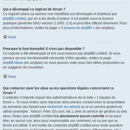
Qui a développé ce logiciel de forum ?
Ce logiciel (dans sa version non modifiée) est développé et distribué par
phpBB Limited
, qui en a les droits d’auteur. Il est publié sous la licence
publique générale GNU version 2 (GPL-2.0) et peut être diffusé librement. Pour
plus d’informations, visitez la page «
À propos de phpBB
» (en anglais).
Haut
Pourquoi la fonctionnalité X n’est pas disponible ?
Ce logiciel a été développé et mis sous licence par phpBB Limited. Si vous
pensez qu’une fonctionnalité nécessite d’être ajoutée, visitez la page
phpBB Ideas
(en anglais) où vous pouvez voter pour des idées proposées ou
en suggérer de nouvelles.
Haut
Qui contacter pour les abus ou les questions légales concernant ce
forum ?
Contactez n’importe lequel des administrateurs de la liste « L’équipe du
forum ». Si vous restez sans réponse alors prenez contact avec le propriétaire
du domaine (en faisant une
recherche sur whois
) ou si un service gratuit est
utilisé (exemple : Yahoo!, Free, f2s.com, etc.), avec le service de gestion ou des
abus. Notez que phpBB Limited
n’a absolument aucun contrôle
et ne peut
être, en aucun cas, tenu pour responsable sur
comment
,
où
ou
par qui
ce
forum est utilisé. Il est inutile de contacter phpBB Limited pour toute question