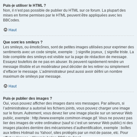
Puis-je utiliser le HTML ?
Non, il n’est pas possible de publier du HTML sur ce forum. La plupart des
mises en forme permises par le HTML peuvent être appliquées avec les
BBCodes.
Haut
Que sont les smileys ?
Les smileys, ou émoticônes, sont de petites images utilisées pour exprimer des
sentiments avec un code simple, exemple : :) signifie joyeux, :( signifie triste. La
liste complète des smileys est visible sur la page de rédaction de message.
Essayez toutefois de ne pas en abuser. Ils peuvent rapidement rendre un
message illisible et un modérateur peut décider de les retirer ou simplement
d’effacer le message. L’administrateur peut aussi avoir défini un nombre
maximum de smileys par message.
Haut
Puis-je publier des images ?
Oui, vous pouvez afficher des images dans vos messages. Par ailleurs, si
l’administrateur a autorisé les fichiers joints, vous pouvez charger une image
sur le forum. Autrement, vous devez lier une image placée sur un serveur Web
public, exemple : http://www.exemple.com/mon-image.gif. Vous ne pouvez pas
lier des images de votre ordinateur (sauf si c’est un serveur Web public) ni des
images placées derrière des mécanismes d’authentification, exemple : boîtes
aux lettres Hotmail ou Yahoo!, sites protégés par un mot de passe, etc. Pour