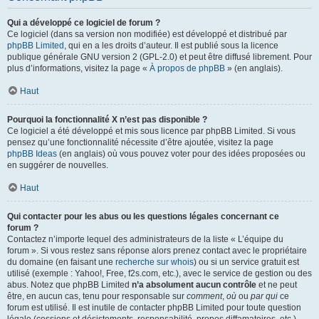
Qui a développé ce logiciel de forum ?
Ce logiciel (dans sa version non modifiée) est développé et distribué par
phpBB Limited
, qui en a les droits d’auteur. Il est publié sous la licence
publique générale GNU version 2 (GPL-2.0) et peut être diffusé librement. Pour
plus d’informations, visitez la page «
À propos de phpBB
» (en anglais).
Haut
Pourquoi la fonctionnalité X n’est pas disponible ?
Ce logiciel a été développé et mis sous licence par phpBB Limited. Si vous
pensez qu’une fonctionnalité nécessite d’être ajoutée, visitez la page
phpBB Ideas
(en anglais) où vous pouvez voter pour des idées proposées ou
en suggérer de nouvelles.
Haut
Qui contacter pour les abus ou les questions légales concernant ce
forum ?
Contactez n’importe lequel des administrateurs de la liste « L’équipe du
forum ». Si vous restez sans réponse alors prenez contact avec le propriétaire
du domaine (en faisant une
recherche sur whois
) ou si un service gratuit est
utilisé (exemple : Yahoo!, Free, f2s.com, etc.), avec le service de gestion ou des
abus. Notez que phpBB Limited
n’a absolument aucun contrôle
et ne peut
être, en aucun cas, tenu pour responsable sur
comment
,
où
ou
par qui
ce
forum est utilisé. Il est inutile de contacter phpBB Limited pour toute question