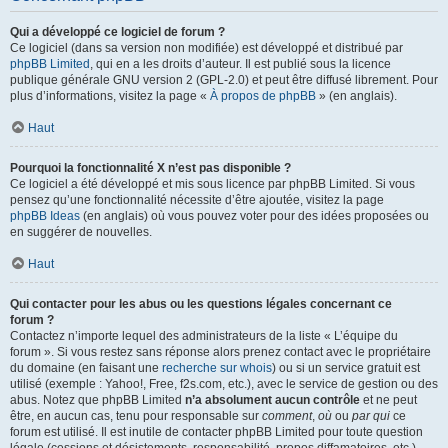
Qui a développé ce logiciel de forum ?
Ce logiciel (dans sa version non modifiée) est développé et distribué par
phpBB Limited
, qui en a les droits d’auteur. Il est publié sous la licence
publique générale GNU version 2 (GPL-2.0) et peut être diffusé librement. Pour
plus d’informations, visitez la page «
À propos de phpBB
» (en anglais).
Haut
Pourquoi la fonctionnalité X n’est pas disponible ?
Ce logiciel a été développé et mis sous licence par phpBB Limited. Si vous
pensez qu’une fonctionnalité nécessite d’être ajoutée, visitez la page
phpBB Ideas
(en anglais) où vous pouvez voter pour des idées proposées ou
en suggérer de nouvelles.
Haut
Qui contacter pour les abus ou les questions légales concernant ce
forum ?
Contactez n’importe lequel des administrateurs de la liste « L’équipe du
forum ». Si vous restez sans réponse alors prenez contact avec le propriétaire
du domaine (en faisant une
recherche sur whois
) ou si un service gratuit est
utilisé (exemple : Yahoo!, Free, f2s.com, etc.), avec le service de gestion ou des
abus. Notez que phpBB Limited
n’a absolument aucun contrôle
et ne peut
être, en aucun cas, tenu pour responsable sur
comment
,
où
ou
par qui
ce
forum est utilisé. Il est inutile de contacter phpBB Limited pour toute question