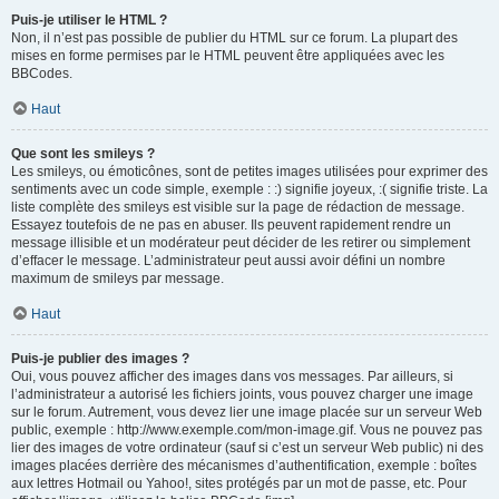
Puis-je utiliser le HTML ?
Non, il n’est pas possible de publier du HTML sur ce forum. La plupart des
mises en forme permises par le HTML peuvent être appliquées avec les
BBCodes.
Haut
Que sont les smileys ?
Les smileys, ou émoticônes, sont de petites images utilisées pour exprimer des
sentiments avec un code simple, exemple : :) signifie joyeux, :( signifie triste. La
liste complète des smileys est visible sur la page de rédaction de message.
Essayez toutefois de ne pas en abuser. Ils peuvent rapidement rendre un
message illisible et un modérateur peut décider de les retirer ou simplement
d’effacer le message. L’administrateur peut aussi avoir défini un nombre
maximum de smileys par message.
Haut
Puis-je publier des images ?
Oui, vous pouvez afficher des images dans vos messages. Par ailleurs, si
l’administrateur a autorisé les fichiers joints, vous pouvez charger une image
sur le forum. Autrement, vous devez lier une image placée sur un serveur Web
public, exemple : http://www.exemple.com/mon-image.gif. Vous ne pouvez pas
lier des images de votre ordinateur (sauf si c’est un serveur Web public) ni des
images placées derrière des mécanismes d’authentification, exemple : boîtes
aux lettres Hotmail ou Yahoo!, sites protégés par un mot de passe, etc. Pour