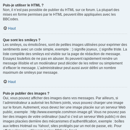
Puis-je utiliser le HTML ?
Non, il n’est pas possible de publier du HTML sur ce forum. La plupart des
mises en forme permises par le HTML peuvent être appliquées avec les
BBCodes.
Haut
Que sont les smileys ?
Les smileys, ou émoticônes, sont de petites images utilisées pour exprimer des
sentiments avec un code simple, exemple : :) signifie joyeux, :( signifie triste. La
liste complète des smileys est visible sur la page de rédaction de message.
Essayez toutefois de ne pas en abuser. Ils peuvent rapidement rendre un
message illisible et un modérateur peut décider de les retirer ou simplement
d’effacer le message. L’administrateur peut aussi avoir défini un nombre
maximum de smileys par message.
Haut
Puis-je publier des images ?
Oui, vous pouvez afficher des images dans vos messages. Par ailleurs, si
l’administrateur a autorisé les fichiers joints, vous pouvez charger une image
sur le forum. Autrement, vous devez lier une image placée sur un serveur Web
public, exemple : http://www.exemple.com/mon-image.gif. Vous ne pouvez pas
lier des images de votre ordinateur (sauf si c’est un serveur Web public) ni des
images placées derrière des mécanismes d’authentification, exemple : boîtes
aux lettres Hotmail ou Yahoo!, sites protégés par un mot de passe, etc. Pour