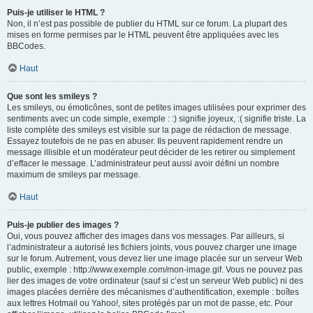
Puis-je utiliser le HTML ?
Non, il n’est pas possible de publier du HTML sur ce forum. La plupart des
mises en forme permises par le HTML peuvent être appliquées avec les
BBCodes.
Haut
Que sont les smileys ?
Les smileys, ou émoticônes, sont de petites images utilisées pour exprimer des
sentiments avec un code simple, exemple : :) signifie joyeux, :( signifie triste. La
liste complète des smileys est visible sur la page de rédaction de message.
Essayez toutefois de ne pas en abuser. Ils peuvent rapidement rendre un
message illisible et un modérateur peut décider de les retirer ou simplement
d’effacer le message. L’administrateur peut aussi avoir défini un nombre
maximum de smileys par message.
Haut
Puis-je publier des images ?
Oui, vous pouvez afficher des images dans vos messages. Par ailleurs, si
l’administrateur a autorisé les fichiers joints, vous pouvez charger une image
sur le forum. Autrement, vous devez lier une image placée sur un serveur Web
public, exemple : http://www.exemple.com/mon-image.gif. Vous ne pouvez pas
lier des images de votre ordinateur (sauf si c’est un serveur Web public) ni des
images placées derrière des mécanismes d’authentification, exemple : boîtes
aux lettres Hotmail ou Yahoo!, sites protégés par un mot de passe, etc. Pour