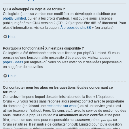
Qui a développé ce logiciel de forum ?
Ce logiciel (dans sa version non modifiée) est développé et distribué par
phpBB Limited
, qui en a les droits d’auteur. Il est publié sous la licence
publique générale GNU version 2 (GPL-2.0) et peut être diffusé librement. Pour
plus d’informations, visitez la page «
À propos de phpBB
» (en anglais).
Haut
Pourquoi la fonctionnalité X n’est pas disponible ?
Ce logiciel a été développé et mis sous licence par phpBB Limited. Si vous
pensez qu’une fonctionnalité nécessite d’être ajoutée, visitez la page
phpBB Ideas
(en anglais) où vous pouvez voter pour des idées proposées ou
en suggérer de nouvelles.
Haut
Qui contacter pour les abus ou les questions légales concernant ce
forum ?
Contactez n’importe lequel des administrateurs de la liste « L’équipe du
forum ». Si vous restez sans réponse alors prenez contact avec le propriétaire
du domaine (en faisant une
recherche sur whois
) ou si un service gratuit est
utilisé (exemple : Yahoo!, Free, f2s.com, etc.), avec le service de gestion ou des
abus. Notez que phpBB Limited
n’a absolument aucun contrôle
et ne peut
être, en aucun cas, tenu pour responsable sur
comment
,
où
ou
par qui
ce
forum est utilisé. Il est inutile de contacter phpBB Limited pour toute question