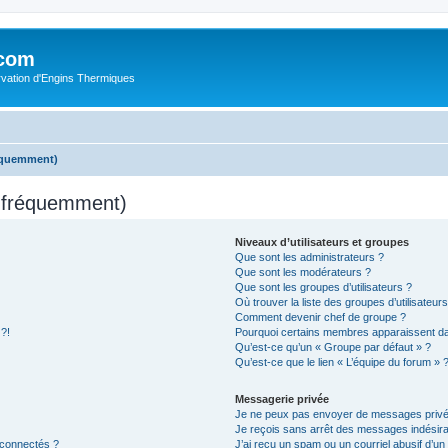
.com
rvation d'Engins Thermiques
réquemment)
s fréquemment)
Niveaux d’utilisateurs et groupes
Que sont les administrateurs ?
Que sont les modérateurs ?
Que sont les groupes d’utilisateurs ?
Où trouver la liste des groupes d’utilisateur
Comment devenir chef de groupe ?
 ?!
Pourquoi certains membres apparaissent dan
Qu’est-ce qu’un « Groupe par défaut » ?
Qu’est-ce que le lien « L’équipe du forum » 
Messagerie privée
Je ne peux pas envoyer de messages privé
Je reçois sans arrêt des messages indésira
 connectés ?
J’ai reçu un spam ou un courriel abusif d’u