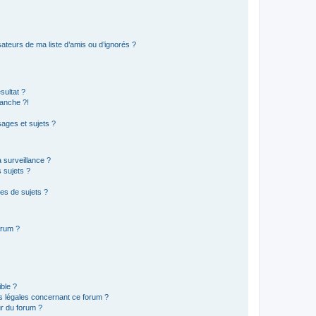
ateurs de ma liste d’amis ou d’ignorés ?
sultat ?
anche ?!
ages et sujets ?
a surveillance ?
 sujets ?
es de sujets ?
orum ?
ible ?
ns légales concernant ce forum ?
r du forum ?