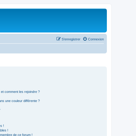
S’enregistrer
Connexion
s et comment les rejoindre ?
s une couleur différente ?
?
s !
bles !
n membre de ce forum !