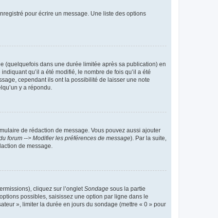
nregistré pour écrire un message. Une liste des options
 (quelquefois dans une durée limitée après sa publication) en
iquant qu’il a été modifié, le nombre de fois qu’il a été
sage, cependant ils ont la possibilité de laisser une note
elqu’un y a répondu.
rmulaire de rédaction de message. Vous pouvez aussi ajouter
du forum --> Modifier les préférences de message
). Par la suite,
daction de message.
ermissions), cliquez sur l’onglet
Sondage
sous la partie
ptions possibles, saisissez une option par ligne dans le
ateur », limiter la durée en jours du sondage (mettre « 0 » pour