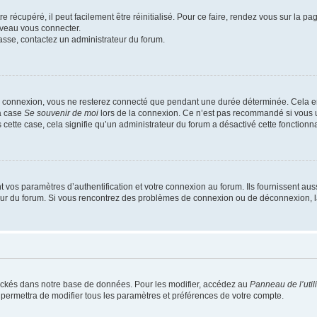
 récupéré, il peut facilement être réinitialisé. Pour ce faire, rendez vous sur la p
uveau vous connecter.
passe, contactez un administrateur du forum.
e connexion, vous ne resterez connecté que pendant une durée déterminée. Cela em
la case
Se souvenir de moi
lors de la connexion. Ce n’est pas recommandé si vous u
s cette case, cela signifie qu’un administrateur du forum a désactivé cette fonctionna
os paramètres d’authentification et votre connexion au forum. Ils fournissent aussi
teur du forum. Si vous rencontrez des problèmes de connexion ou de déconnexion, l
ockés dans notre base de données. Pour les modifier, accédez au
Panneau de l’util
 permettra de modifier tous les paramètres et préférences de votre compte.