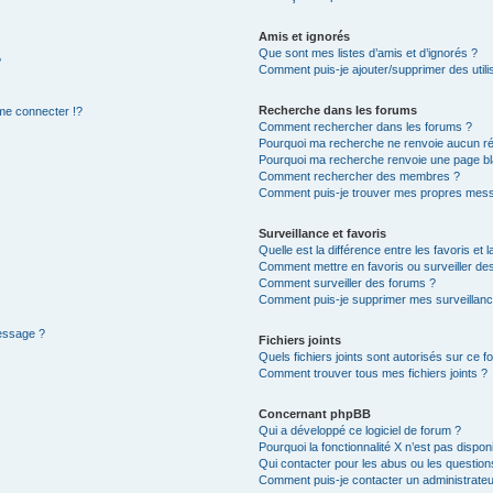
Amis et ignorés
Que sont mes listes d’amis et d’ignorés ?
?
Comment puis-je ajouter/supprimer des utilis
Recherche dans les forums
e connecter !?
Comment rechercher dans les forums ?
Pourquoi ma recherche ne renvoie aucun ré
Pourquoi ma recherche renvoie une page bl
Comment rechercher des membres ?
Comment puis-je trouver mes propres mess
Surveillance et favoris
Quelle est la différence entre les favoris et l
Comment mettre en favoris ou surveiller des
Comment surveiller des forums ?
Comment puis-je supprimer mes surveillanc
message ?
Fichiers joints
Quels fichiers joints sont autorisés sur ce f
Comment trouver tous mes fichiers joints ?
Concernant phpBB
Qui a développé ce logiciel de forum ?
Pourquoi la fonctionnalité X n’est pas dispon
Qui contacter pour les abus ou les questio
Comment puis-je contacter un administrateu