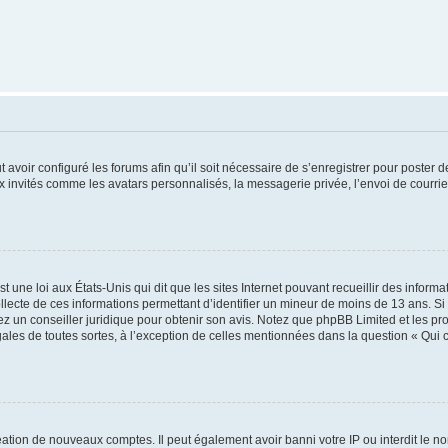
t avoir configuré les forums afin qu’il soit nécessaire de s’enregistrer pour poster
x invités comme les avatars personnalisés, la messagerie privée, l’envoi de courri
t une loi aux États-Unis qui dit que les sites Internet pouvant recueillir des infor
ollecte de ces informations permettant d’identifier un mineur de moins de 13 ans. S
tez un conseiller juridique pour obtenir son avis. Notez que phpBB Limited et les pr
gales de toutes sortes, à l’exception de celles mentionnées dans la question « Qui
réation de nouveaux comptes. Il peut également avoir banni votre IP ou interdit le no