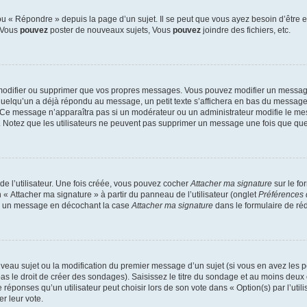
 « Répondre » depuis la page d’un sujet. Il se peut que vous ayez besoin d’être e
: Vous
pouvez
poster de nouveaux sujets, Vous
pouvez
joindre des fichiers, etc.
modifier ou supprimer que vos propres messages. Vous pouvez modifier un message
lqu’un a déjà répondu au message, un petit texte s’affichera en bas du message ind
n. Ce message n’apparaîtra pas si un modérateur ou un administrateur modifie le mes
ive. Notez que les utilisateurs ne peuvent pas supprimer un message une fois que qu
e l’utilisateur. Une fois créée, vous pouvez cocher
Attacher ma signature
sur le fo
 « Attacher ma signature » à partir du panneau de l’utilisateur (onglet
Préférences 
 à un message en décochant la case
Attacher ma signature
dans le formulaire de ré
ouveau sujet ou la modification du premier message d’un sujet (si vous en avez les p
 le droit de créer des sondages). Saisissez le titre du sondage et au moins deux o
onses qu’un utilisateur peut choisir lors de son vote dans « Option(s) par l’utilis
er leur vote.