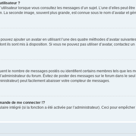
tilisateur ?
utilisateur lorsque vous consultez les messages d’un sujet. L’une d’elles peut êtr
rum. La seconde image, souvent plus grande, est connue sous le nom d’avatar et 
s pouvez ajouter un avatar en utilisant l’une des quatre méthodes d’avatar suivantes 
ont ils sont mis à disposition. Si vous ne pouvez pas utiliser d’avatar, contactez un
iquent le nombre de messages postés ou identifient certains membres tels que les 
ar l’administrateur du forum. Évitez de poster des messages sur le forum dans le seu
ministrateur) peut facilement abaisser votre compteur de messages.
mande de me connecter !?
re intégré (si la fonction a été activée par l’administrateur). Ceci pour empêcher l’u