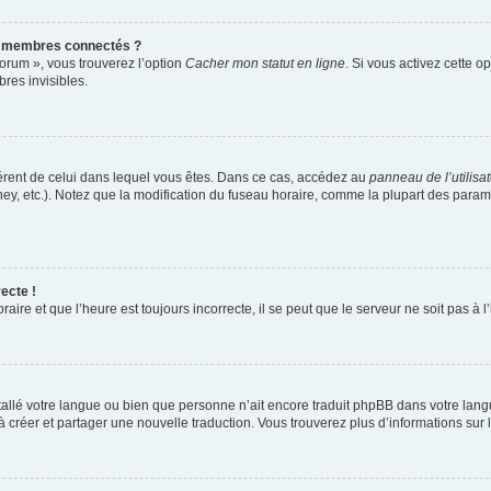
s membres connectés ?
forum », vous trouverez l’option
Cacher mon statut en ligne
. Si vous activez cette o
es invisibles.
ifférent de celui dans lequel vous êtes. Dans ce cas, accédez au
panneau de l’utilisa
ney, etc.). Notez que la modification du fuseau horaire, comme la plupart des para
ecte !
aire et que l’heure est toujours incorrecte, il se peut que le serveur ne soit pas à
installé votre langue ou bien que personne n’ait encore traduit phpBB dans votre l
s à créer et partager une nouvelle traduction. Vous trouverez plus d’informations sur l