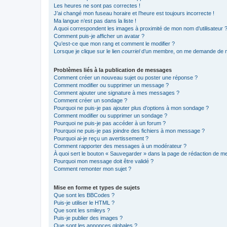
Les heures ne sont pas correctes !
J’ai changé mon fuseau horaire et l’heure est toujours incorrecte !
Ma langue n’est pas dans la liste !
A quoi correspondent les images à proximité de mon nom d’utilisateur 
Comment puis-je afficher un avatar ?
Qu’est-ce que mon rang et comment le modifier ?
Lorsque je clique sur le lien
courriel
d’un membre, on me demande de m
Problèmes liés à la publication de messages
Comment créer un nouveau sujet ou poster une réponse ?
Comment modifier ou supprimer un message ?
Comment ajouter une signature à mes messages ?
Comment créer un sondage ?
Pourquoi ne puis-je pas ajouter plus d’options à mon sondage ?
Comment modifier ou supprimer un sondage ?
Pourquoi ne puis-je pas accéder à un forum ?
Pourquoi ne puis-je pas joindre des fichiers à mon message ?
Pourquoi ai-je reçu un avertissement ?
Comment rapporter des messages à un modérateur ?
À quoi sert le bouton « Sauvegarder » dans la page de rédaction de 
Pourquoi mon message doit être validé ?
Comment remonter mon sujet ?
Mise en forme et types de sujets
Que sont les BBCodes ?
Puis-je utiliser le HTML ?
Que sont les smileys ?
Puis-je publier des images ?
Que sont les annonces globales ?