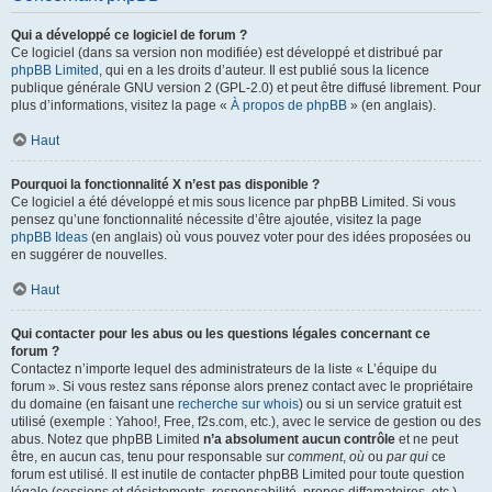
Qui a développé ce logiciel de forum ?
Ce logiciel (dans sa version non modifiée) est développé et distribué par
phpBB Limited
, qui en a les droits d’auteur. Il est publié sous la licence
publique générale GNU version 2 (GPL-2.0) et peut être diffusé librement. Pour
plus d’informations, visitez la page «
À propos de phpBB
» (en anglais).
Haut
Pourquoi la fonctionnalité X n’est pas disponible ?
Ce logiciel a été développé et mis sous licence par phpBB Limited. Si vous
pensez qu’une fonctionnalité nécessite d’être ajoutée, visitez la page
phpBB Ideas
(en anglais) où vous pouvez voter pour des idées proposées ou
en suggérer de nouvelles.
Haut
Qui contacter pour les abus ou les questions légales concernant ce
forum ?
Contactez n’importe lequel des administrateurs de la liste « L’équipe du
forum ». Si vous restez sans réponse alors prenez contact avec le propriétaire
du domaine (en faisant une
recherche sur whois
) ou si un service gratuit est
utilisé (exemple : Yahoo!, Free, f2s.com, etc.), avec le service de gestion ou des
abus. Notez que phpBB Limited
n’a absolument aucun contrôle
et ne peut
être, en aucun cas, tenu pour responsable sur
comment
,
où
ou
par qui
ce
forum est utilisé. Il est inutile de contacter phpBB Limited pour toute question