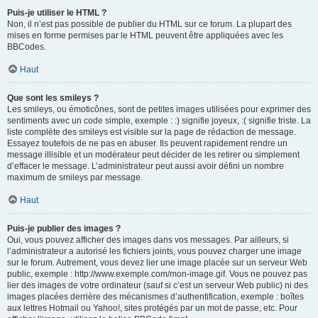
Puis-je utiliser le HTML ?
Non, il n’est pas possible de publier du HTML sur ce forum. La plupart des
mises en forme permises par le HTML peuvent être appliquées avec les
BBCodes.
Haut
Que sont les smileys ?
Les smileys, ou émoticônes, sont de petites images utilisées pour exprimer des
sentiments avec un code simple, exemple : :) signifie joyeux, :( signifie triste. La
liste complète des smileys est visible sur la page de rédaction de message.
Essayez toutefois de ne pas en abuser. Ils peuvent rapidement rendre un
message illisible et un modérateur peut décider de les retirer ou simplement
d’effacer le message. L’administrateur peut aussi avoir défini un nombre
maximum de smileys par message.
Haut
Puis-je publier des images ?
Oui, vous pouvez afficher des images dans vos messages. Par ailleurs, si
l’administrateur a autorisé les fichiers joints, vous pouvez charger une image
sur le forum. Autrement, vous devez lier une image placée sur un serveur Web
public, exemple : http://www.exemple.com/mon-image.gif. Vous ne pouvez pas
lier des images de votre ordinateur (sauf si c’est un serveur Web public) ni des
images placées derrière des mécanismes d’authentification, exemple : boîtes
aux lettres Hotmail ou Yahoo!, sites protégés par un mot de passe, etc. Pour