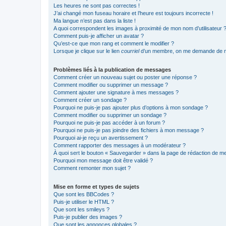
Les heures ne sont pas correctes !
J’ai changé mon fuseau horaire et l’heure est toujours incorrecte !
Ma langue n’est pas dans la liste !
A quoi correspondent les images à proximité de mon nom d’utilisateur 
Comment puis-je afficher un avatar ?
Qu’est-ce que mon rang et comment le modifier ?
Lorsque je clique sur le lien
courriel
d’un membre, on me demande de m
Problèmes liés à la publication de messages
Comment créer un nouveau sujet ou poster une réponse ?
Comment modifier ou supprimer un message ?
Comment ajouter une signature à mes messages ?
Comment créer un sondage ?
Pourquoi ne puis-je pas ajouter plus d’options à mon sondage ?
Comment modifier ou supprimer un sondage ?
Pourquoi ne puis-je pas accéder à un forum ?
Pourquoi ne puis-je pas joindre des fichiers à mon message ?
Pourquoi ai-je reçu un avertissement ?
Comment rapporter des messages à un modérateur ?
À quoi sert le bouton « Sauvegarder » dans la page de rédaction de 
Pourquoi mon message doit être validé ?
Comment remonter mon sujet ?
Mise en forme et types de sujets
Que sont les BBCodes ?
Puis-je utiliser le HTML ?
Que sont les smileys ?
Puis-je publier des images ?
Que sont les annonces globales ?