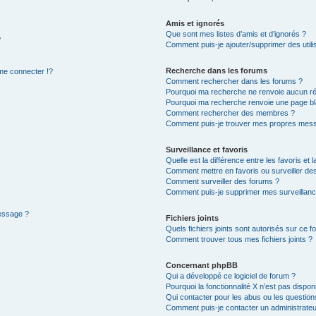
Amis et ignorés
Que sont mes listes d’amis et d’ignorés ?
?
Comment puis-je ajouter/supprimer des utilis
Recherche dans les forums
e connecter !?
Comment rechercher dans les forums ?
Pourquoi ma recherche ne renvoie aucun ré
Pourquoi ma recherche renvoie une page bl
Comment rechercher des membres ?
Comment puis-je trouver mes propres mess
Surveillance et favoris
Quelle est la différence entre les favoris et l
Comment mettre en favoris ou surveiller des
Comment surveiller des forums ?
Comment puis-je supprimer mes surveillanc
message ?
Fichiers joints
Quels fichiers joints sont autorisés sur ce f
Comment trouver tous mes fichiers joints ?
Concernant phpBB
Qui a développé ce logiciel de forum ?
Pourquoi la fonctionnalité X n’est pas dispon
Qui contacter pour les abus ou les questio
Comment puis-je contacter un administrateu