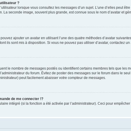
tilisateur ?
utilisateur lorsque vous consultez les messages d’un sujet. L’une d’elles peut êtr
rum. La seconde image, souvent plus grande, est connue sous le nom d’avatar et 
s pouvez ajouter un avatar en utilisant l’une des quatre méthodes d’avatar suivantes 
ont ils sont mis à disposition. Si vous ne pouvez pas utiliser d’avatar, contactez un
iquent le nombre de messages postés ou identifient certains membres tels que les 
ar l’administrateur du forum. Évitez de poster des messages sur le forum dans le seu
ministrateur) peut facilement abaisser votre compteur de messages.
mande de me connecter !?
re intégré (si la fonction a été activée par l’administrateur). Ceci pour empêcher l’u