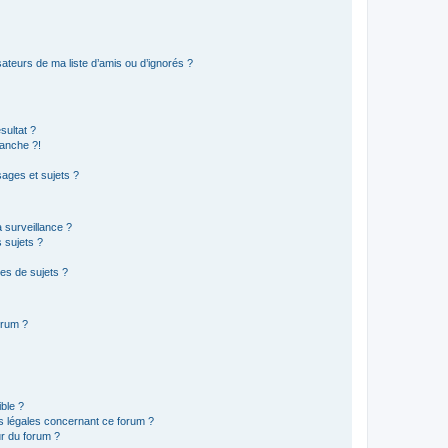
ateurs de ma liste d’amis ou d’ignorés ?
sultat ?
anche ?!
ages et sujets ?
a surveillance ?
 sujets ?
es de sujets ?
orum ?
ible ?
ns légales concernant ce forum ?
r du forum ?