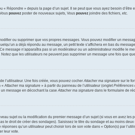
 « Répondre » depuis la page d’un sujet. Il se peut que vous ayez besoin d’être e
: Vous
pouvez
poster de nouveaux sujets, Vous
pouvez
joindre des fichiers, etc.
modifier ou supprimer que vos propres messages. Vous pouvez modifier un message
lqu’un a déjà répondu au message, un petit texte s’affichera en bas du message ind
n. Ce message n’apparaîtra pas si un modérateur ou un administrateur modifie le mes
ive. Notez que les utilisateurs ne peuvent pas supprimer un message une fois que qu
e l’utilisateur. Une fois créée, vous pouvez cocher
Attacher ma signature
sur le fo
 « Attacher ma signature » à partir du panneau de l’utilisateur (onglet
Préférences 
 à un message en décochant la case
Attacher ma signature
dans le formulaire de ré
ouveau sujet ou la modification du premier message d’un sujet (si vous en avez les p
 le droit de créer des sondages). Saisissez le titre du sondage et au moins deux o
onses qu’un utilisateur peut choisir lors de son vote dans « Option(s) par l’utilis
er leur vote.