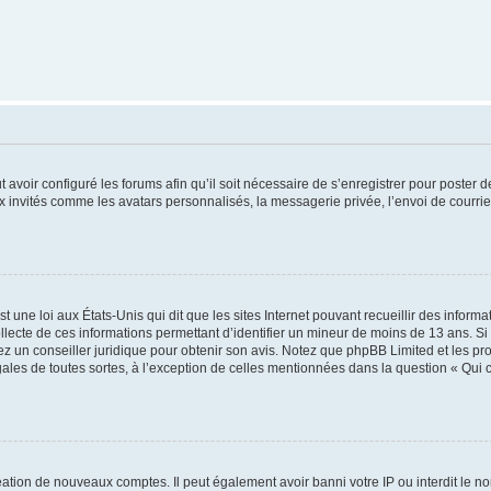
t avoir configuré les forums afin qu’il soit nécessaire de s’enregistrer pour poster
x invités comme les avatars personnalisés, la messagerie privée, l’envoi de courri
t une loi aux États-Unis qui dit que les sites Internet pouvant recueillir des infor
ollecte de ces informations permettant d’identifier un mineur de moins de 13 ans. S
tez un conseiller juridique pour obtenir son avis. Notez que phpBB Limited et les pr
gales de toutes sortes, à l’exception de celles mentionnées dans la question « Qui
réation de nouveaux comptes. Il peut également avoir banni votre IP ou interdit le no