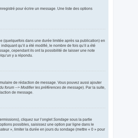
nregistré pour écrire un message. Une liste des options
 (quelquefois dans une durée limitée après sa publication) en
iquant qu’il a été modifié, le nombre de fois qu’il a été
sage, cependant ils ont la possibilité de laisser une note
elqu’un y a répondu.
rmulaire de rédaction de message. Vous pouvez aussi ajouter
du forum --> Modifier les préférences de message
). Par la suite,
daction de message.
ermissions), cliquez sur l’onglet
Sondage
sous la partie
ptions possibles, saisissez une option par ligne dans le
ateur », limiter la durée en jours du sondage (mettre « 0 » pour