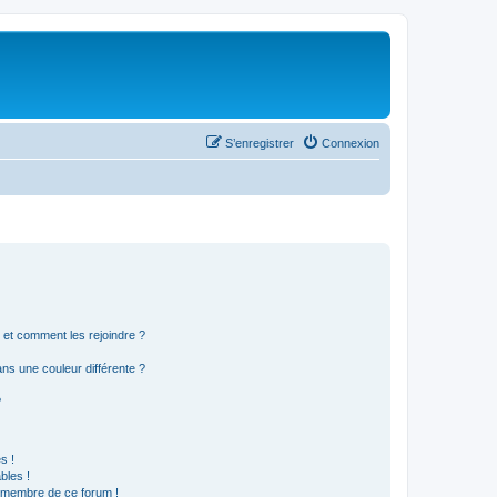
S’enregistrer
Connexion
s et comment les rejoindre ?
s une couleur différente ?
?
s !
bles !
n membre de ce forum !