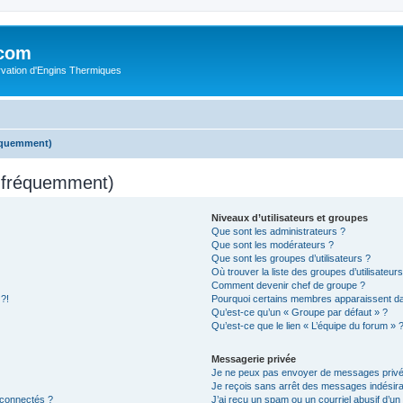
.com
rvation d'Engins Thermiques
réquemment)
s fréquemment)
Niveaux d’utilisateurs et groupes
Que sont les administrateurs ?
Que sont les modérateurs ?
Que sont les groupes d’utilisateurs ?
Où trouver la liste des groupes d’utilisateur
Comment devenir chef de groupe ?
 ?!
Pourquoi certains membres apparaissent dan
Qu’est-ce qu’un « Groupe par défaut » ?
Qu’est-ce que le lien « L’équipe du forum » 
Messagerie privée
Je ne peux pas envoyer de messages privé
Je reçois sans arrêt des messages indésira
 connectés ?
J’ai reçu un spam ou un courriel abusif d’u