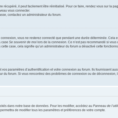
 récupéré, il peut facilement être réinitialisé. Pour ce faire, rendez vous sur la p
uveau vous connecter.
passe, contactez un administrateur du forum.
e connexion, vous ne resterez connecté que pendant une durée déterminée. Cela em
la case
Se souvenir de moi
lors de la connexion. Ce n’est pas recommandé si vous u
s cette case, cela signifie qu’un administrateur du forum a désactivé cette fonctionna
os paramètres d’authentification et votre connexion au forum. Ils fournissent aussi
teur du forum. Si vous rencontrez des problèmes de connexion ou de déconnexion, l
ockés dans notre base de données. Pour les modifier, accédez au
Panneau de l’util
 permettra de modifier tous les paramètres et préférences de votre compte.