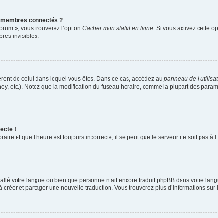
s membres connectés ?
forum », vous trouverez l’option
Cacher mon statut en ligne
. Si vous activez cette o
es invisibles.
ifférent de celui dans lequel vous êtes. Dans ce cas, accédez au
panneau de l’utilisa
ney, etc.). Notez que la modification du fuseau horaire, comme la plupart des para
ecte !
aire et que l’heure est toujours incorrecte, il se peut que le serveur ne soit pas à
installé votre langue ou bien que personne n’ait encore traduit phpBB dans votre l
s à créer et partager une nouvelle traduction. Vous trouverez plus d’informations sur l